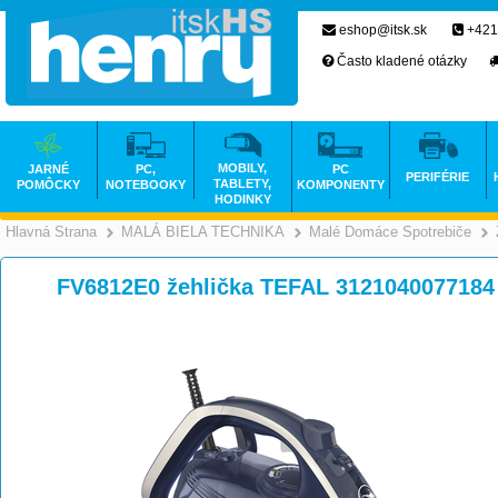
eshop@itsk.sk
+421
Často kladené otázky
MOBILY,
JARNÉ
PC,
PC
PERIFÉRIE
TABLETY,
POMÔCKY
NOTEBOOKY
KOMPONENTY
HODINKY
Hlavná Strana
MALÁ BIELA TECHNIKA
Malé Domáce Spotrebiče
>
>
FV6812E0 žehlička TEFAL 3121040077184