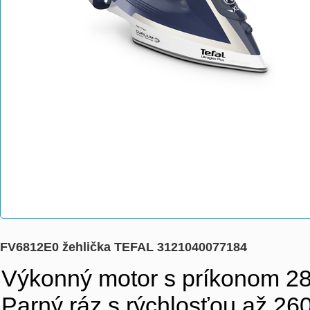
FV6812E0 žehlička TEFAL 3121040077184
Výkonný motor s príkonom 28
Parný ráz s rýchlosťou až 26