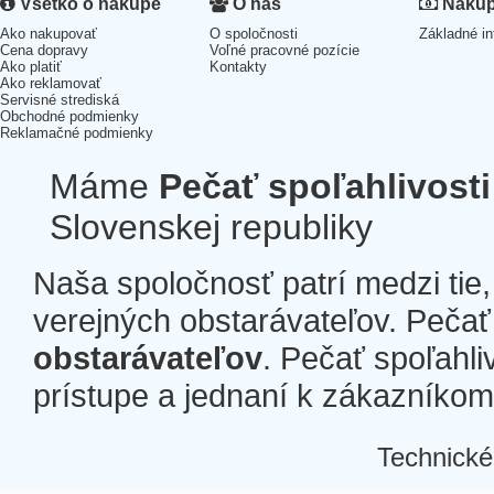
Všetko o nákupe
O nás
Nákup 
Ako nakupovať
O spoločnosti
Základné in
Cena dopravy
Voľné pracovné pozície
Ako platiť
Kontakty
Ako reklamovať
Servisné strediská
Obchodné podmienky
Reklamačné podmienky
Máme
Pečať spoľahlivosti
Slovenskej republiky
Naša spoločnosť patrí medzi tie
verejných obstarávateľov. Pečať 
obstarávateľov
. Pečať spoľahli
prístupe a jednaní k zákazníkom a
Technické
Â
Â