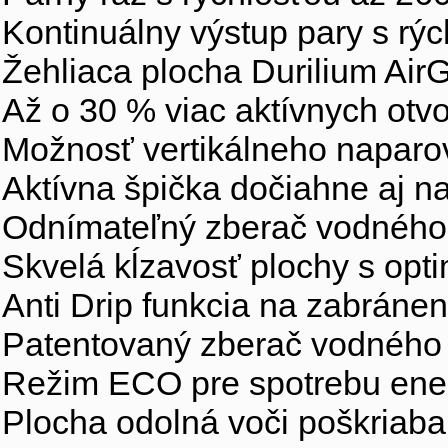
Kontinuálny výstup pary s rý
Žehliaca plocha Durilium Air
Až o 30 % viac aktívnych otv
Možnosť vertikálneho naparo
Aktívna špička dočiahne aj n
Odnímateľný zberač vodného 
Skvelá kĺzavosť plochy s opt
Anti Drip funkcia na zabráne
Patentovaný zberač vodnéh
Režim ECO pre spotrebu energ
Plocha odolná voči poškriaba