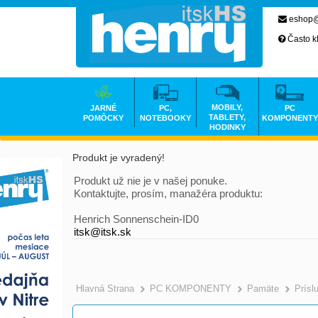
eshop@
Často k
MOBILY,
JARNÉ
PC,
PC
TABLETY,
POMÔCKY
NOTEBOOKY
KOMPONENTY
HODINKY
Produkt je vyradený!
Produkt už nie je v našej ponuke.
Kontaktujte, prosím, manažéra produktu:
Henrich Sonnenschein-ID0
itsk@itsk.sk
Hlavná Strana
PC KOMPONENTY
Pamäte
Prísl