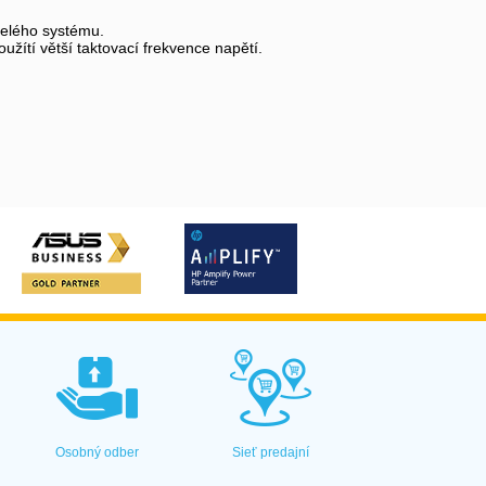
ě celého systému.
ítí větší taktovací frekvence napětí.
Osobný odber
Sieť predajní