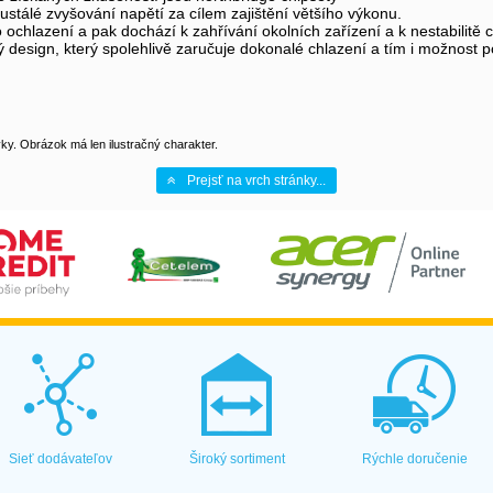
ustálé zvyšování napětí za cílem zajištění většího výkonu.
 ochlazení a pak dochází k zahřívání okolních zařízení a k nestabilit
ign, který spolehlivě zaručuje dokonalé chlazení a tím i možnost použ
y. Obrázok má len ilustračný charakter.
Prejsť na vrch stránky...
Sieť dodávateľov
Široký sortiment
Rýchle doručenie