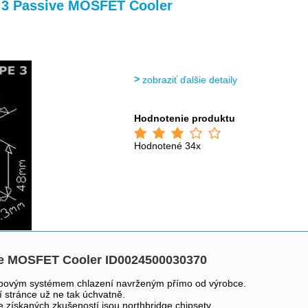
>
>
>
3 Passive MOSFET Cooler
zobraziť ďalšie detaily
Hodnotenie produktu
Hodnotené 34x
 MOSFET Cooler ID0024500030370
pipovým systémem chlazení navrženým přímo od výrobce.
 stránce už ne tak úchvatně.
e získaných zkušeností jsou northbridge chipsety