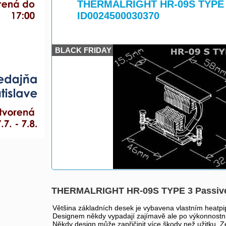
>
THERMALRIGHT HR-09S TYPE 
ID0024500030370
BLACK FRIDAY
THERMALRIGHT HR-09S TYPE 3 Passive
Většina základních desek je vybavena vlastním heat
Designem někdy vypadají zajímavě ale po výkonnostní
Někdy design může zapřičinit více škody než užitku. Z