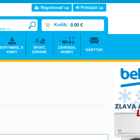
Registrovať sa
Prihlásiť sa
Košík:
0.00 €
anie >>
SOFTWARE, E-
ŠPORT,
ZÁHRADA,
NÁBYTOK
KNIHY
ZDRAVIE
HOBBY