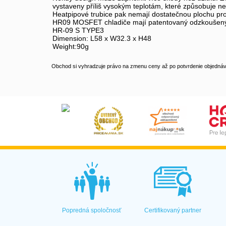
vystaveny příliš vysokým teplotám, které způsobuje ne
Heatpipové trubice pak nemají dostatečnou plochu pro
HR09 MOSFET chladiče mají patentovaný odzkoušený des
HR-09 S TYPE3
Dimension: L58 x W32.3 x H48
Weight:90g
Obchod si vyhradzuje právo na zmenu ceny až po potvrdenie objednávk
Popredná spoločnosť
Certifikovaný partner