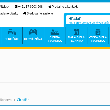
itsk.sk
+421 37 6503 908
Predajne a kontakty
ladené otázky
Sledovanie zásielky
Klikni SEM pre podrobné vyhľadáv
ČIERNA
MALÁ BIELA
VEĽKÁ BIELA
PERIFÉRIE
HERNÁ ZÓNA
TECHNIKA
TECHNIKA
TECHNIKA
ušenstvo
Chladiče