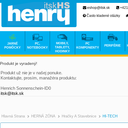
eshop@itsk.sk
+421
Často kladené otázky
MOBILY,
JARNÉ
PC,
PC
PERIFÉRIE
TABLETY,
POMÔCKY
NOTEBOOKY
KOMPONENTY
HODINKY
Produkt je vyradený!
Produkt už nie je v našej ponuke.
Kontaktujte, prosím, manažéra produktu:
Henrich Sonnenschein-ID0
itsk@itsk.sk
Hlavná Strana
HERNÁ ZÓNA
Hračky A Stavebnice
HI-TECH