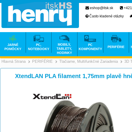
eshop@itsk.sk
+421
Často kladené otázky
MOBILY,
JARNÉ
PC,
PC
PERIFÉRIE
TABLETY,
POMÔCKY
NOTEBOOKY
KOMPONENTY
HODINKY
Hlavná Strana
PERIFÉRIE
Tlačiarne, Multifunkčné Zariadenia
3D T
>
>
XtendLAN PLA filament 1,75mm plavě h