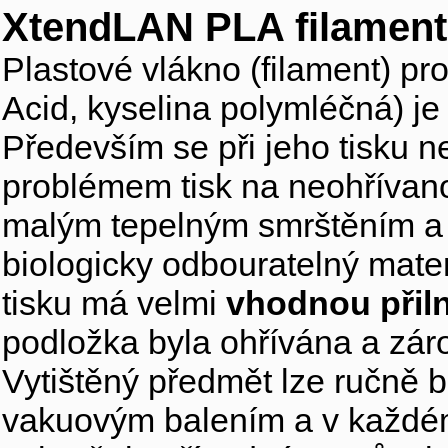
XtendLAN PLA filament
Plastové vlákno (filament) pro
Acid, kyselina polymléčná) je
Především se při jeho tisku 
problémem tisk na neohřívano
malým tepelným smrštěním a
biologicky odbouratelný mater
tisku má velmi
vhodnou přil
podložka byla ohřívána a zár
Vytištěný předmět lze ručně b
vakuovým balením a v každém 