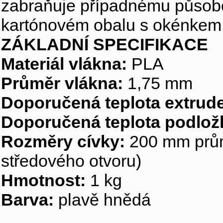
zabraňuje případnému působe
kartónovém obalu s okénkem p
ZÁKLADNÍ SPECIFIKACE
Materiál vlákna:
PLA
Průměr vlákna:
1,75 mm
Doporučená teplota extrude
Doporučená teplota podlož
Rozměry cívky:
200 mm prům
středového otvoru)
Hmotnost:
1 kg
Barva:
plavě hnědá