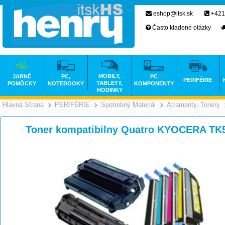
eshop@itsk.sk
+421
Často kladené otázky
MOBILY,
JARNÉ
PC,
PC
PERIFÉRIE
TABLETY,
POMÔCKY
NOTEBOOKY
KOMPONENTY
HODINKY
Hlavná Strana
PERIFÉRIE
Spotrebný Materiál
Atramenty, Tonery
>
>
>
Toner kompatibilny Quatro KYOCERA TK