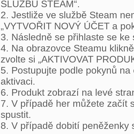
SLUŽBU STEAM“.

2. Jestliže ve službě Steam nem
„VYTVOŘIT NOVÝ ÚČET a pokra
3. Následně se přihlaste se ke
4. Na obrazovce Steamu kliknět
zvolte si „AKTIVOVAT PRODU
5. Postupujte podle pokynů na 
aktivaci.

6. Produkt zobrazí na levé stra
7. V případě her můžete začít s
spustit.

8. V případě dobití peněženky s