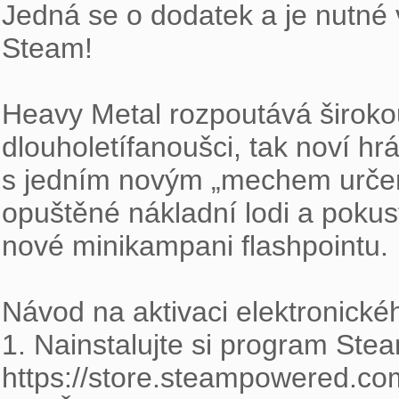
Jedná se o dodatek a je nutné v
Steam!

Heavy Metal rozpoutává širokou
dlouholetífanoušci, tak noví hr
s jedním novým „mechem určený
opuštěné nákladní lodi a pokust
nové minikampani flashpointu.

Návod na aktivaci elektronickéh
1. Nainstalujte si program Stea
https://store.steampowered.co