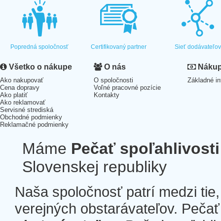
Popredná spoločnosť
Certifikovaný partner
Sieť dodávateľo
Všetko o nákupe
O nás
Nákup 
Ako nakupovať
O spoločnosti
Základné in
Cena dopravy
Voľné pracovné pozície
Ako platiť
Kontakty
Ako reklamovať
Servisné strediská
Obchodné podmienky
Reklamačné podmienky
Máme
Pečať spoľahlivosti
Slovenskej republiky
Naša spoločnosť patrí medzi tie
verejných obstarávateľov. Pečať 