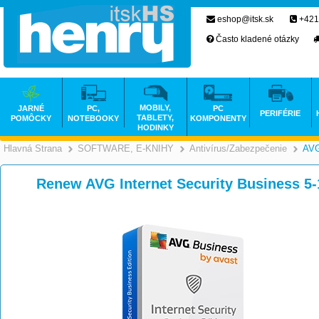
eshop@itsk.sk
+421
Často kladené otázky
MOBILY,
JARNÉ
PC,
PC
PERIFÉRIE
TABLETY,
POMÔCKY
NOTEBOOKY
KOMPONENTY
HODINKY
Hlavná Strana
SOFTWARE, E-KNIHY
Antivírus/Zabezpečenie
AVG
>
>
Renew AVG Internet Security Business 5