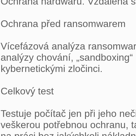
Ochrana hardwaru. Vzdálená sp
Ochrana před ransomwarem

Vícefázová analýza ransomwaru 
analýzy chování, „sandboxing“ a
kybernetickými zločinci.

Celkový test

Testuje počítač jen při jeho neč
veškerou potřebnou ochranu, t