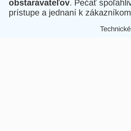
obstarávateľov
. Pečať spoľahli
prístupe a jednaní k zákazníkom a
Technické
Â
Â
Â