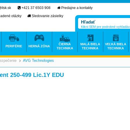
itsk.sk
+421 37 6503 908
Predajne a kontakty
ladené otázky
Sledovanie zásielky
Klikni SEM pre podrobné vyhľadáv
ČIERNA
MALÁ BIELA
VEĽKÁ BIELA
PERIFÉRIE
HERNÁ ZÓNA
TECHNIKA
TECHNIKA
TECHNIKA
bezpečenie
AVG Technologies
>
>
nt 250-499 Lic.1Y EDU