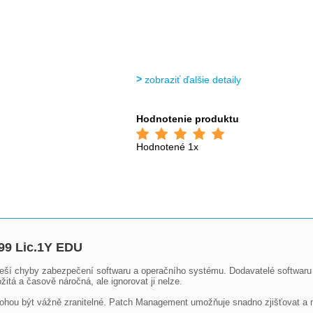
zobraziť ďalšie detaily
Hodnotenie produktu
Hodnotené 1x
99 Lic.1Y EDU
ší chyby zabezpečení softwaru a operačního systému. Dodavatelé softwaru neu
itá a časově náročná, ale ignorovat ji nelze.

ohou být vážně zranitelné. Patch Management umožňuje snadno zjišťovat a nas