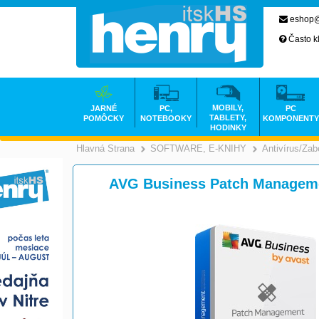
eshop@
Často k
MOBILY,
JARNÉ
PC,
PC
TABLETY,
POMÔCKY
NOTEBOOKY
KOMPONENTY
HODINKY
Hlavná Strana
SOFTWARE, E-KNIHY
Antivírus/Za
>
AVG Business Patch Manageme