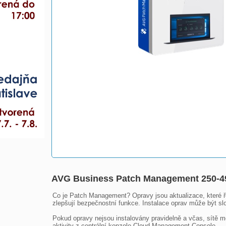
AVG Business Patch Management 250-4
Co je Patch Management? Opravy jsou aktualizace, které ře
zlepšují bezpečnostní funkce. Instalace oprav může být slož
Pokud opravy nejsou instalovány pravidelně a včas, sítě m
aktivity z centrální konzole Cloud Management Console.
