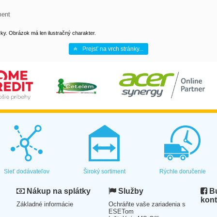
ment
y. Obrázok má len ilustračný charakter.
Prejsť na vrch stránky...
Sieť dodávateľov
Široký sortiment
Rýchle doručenie
Nákup na splátky
Služby
Bu
kont
Základné informácie
Ochráňte vaše zariadenia s
ESETom