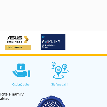
Osobný odber
Sieť predajní
ďte s nami v
akte: