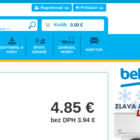
Registrovať sa
Prihlásiť sa
Košík:
0.00 €
anie >>
SOFTWARE, E-
ŠPORT,
ZÁHRADA,
NÁBYTOK
KNIHY
ZDRAVIE
HOBBY
4.85
€
bez DPH 3.94
€
do košíka