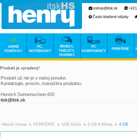
eshop@itsk.sk
+421
Často kladené otázky
MOBILY,
JARNÉ
PC,
PC
PERIFÉRIE
TABLETY,
POMÔCKY
NOTEBOOKY
KOMPONENTY
HODINKY
Produkt je vyradený!
Produkt už nie je v našej ponuke.
Kontaktujte, prosím, manažéra produktu:
Henrich Sonnenschein-ID0
itsk@itsk.sk
Hlavná Strana
PERIFÉRIE
USB Klúče
8 GB A Menej
4 GB