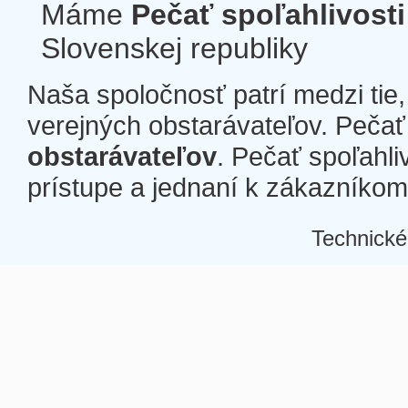
Máme
Pečať spoľahlivosti
Slovenskej republiky
Naša spoločnosť patrí medzi tie
verejných obstarávateľov. Pečať 
obstarávateľov
. Pečať spoľahli
prístupe a jednaní k zákazníkom a
Technické
Â
Â
Â