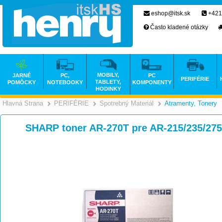
eshop@itsk.sk
+421
Často kladené otázky
MOBILY,
JARNÉ
PC,
PC
PERIFÉRIE
TABLETY,
POMÔCKY
NOTEBOOKY
KOMPONENTY
HODINKY
Hlavná Strana
PERIFÉRIE
Spotrebný Materiál
Atramenty, Tonery
>
>
>
SHARP toner AR-270T pre AR-215/235/275