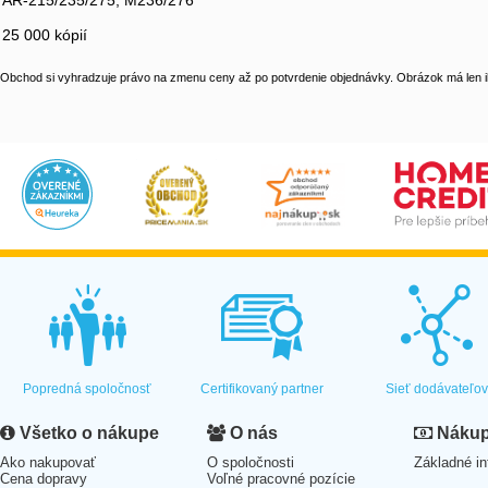
AR-215/235/275, M236/276
25 000 kópií
Obchod si vyhradzuje právo na zmenu ceny až po potvrdenie objednávky. Obrázok má len il
Popredná spoločnosť
Certifikovaný partner
Sieť dodávateľo
Všetko o nákupe
O nás
Nákup 
Ako nakupovať
O spoločnosti
Základné in
Cena dopravy
Voľné pracovné pozície