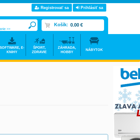
Registrovať sa
Prihlásiť sa
Košík:
0.00 €
anie >>
SOFTWARE, E-
ŠPORT,
ZÁHRADA,
NÁBYTOK
KNIHY
ZDRAVIE
HOBBY