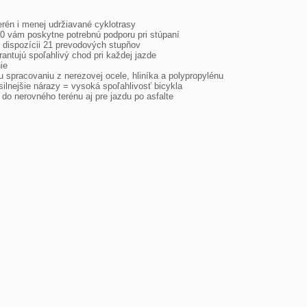
erén i menej udržiavané cyklotrasy
 vám poskytne potrebnú podporu pri stúpaní
 dispozícii 21 prevodových stupňov
rantujú spoľahlivý chod pri každej jazde
ie
 spracovaniu z nerezovej ocele, hliníka a polypropylénu
ilnejšie nárazy = vysoká spoľahlivosť bicykla
o nerovného terénu aj pre jazdu po asfalte