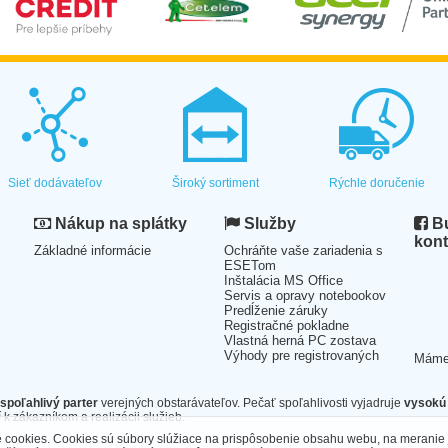
Sieť dodávateľov
Široký sortiment
Rýchle doručenie
Nákup na splátky
Služby
Bu
kont
Základné informácie
Ochráňte vaše zariadenia s
ESETom
Inštalácia MS Office
Servis a opravy notebookov
Predĺženie záruky
Registračné pokladne
Vlastná herná PC zostava
Výhody pre registrovaných
Mám
spoľahlivý parter
verejných obstarávateľov. Pečať spoľahlivosti vyjadruje
vysokú 
 k zákazníkom a realizácii služieb.
cookies. Cookies sú súbory slúžiace na prispôsobenie obsahu webu, na meranie 