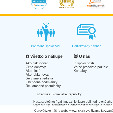
Popredná spoločnosť
Certifikovaný partner
Všetko o nákupe
O nás
Ako nakupovať
O spoločnosti
Cena dopravy
Voľné pracovné pozície
Ako platiť
Kontakty
Ako reklamovať
Servisné strediská
Obchodné podmienky
Reklamačné podmienky
strediska Slovenskej republiky
Naša spoločnosť patrí medzi tie, ktoré boli hodnotené ako
reprezentuje
serióznosť a odbornosť
v prístupe a jednaní
K prevádzke nášho webu www.itsk.sk využívame takzvané 