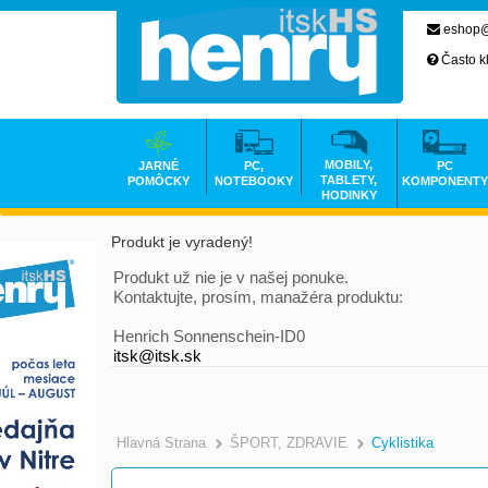
eshop@
Často k
MOBILY,
JARNÉ
PC,
PC
TABLETY,
POMÔCKY
NOTEBOOKY
KOMPONENTY
HODINKY
Produkt je vyradený!
Produkt už nie je v našej ponuke.
Kontaktujte, prosím, manažéra produktu:
Henrich Sonnenschein-ID0
itsk@itsk.sk
Hlavná Strana
ŠPORT, ZDRAVIE
Cyklistika