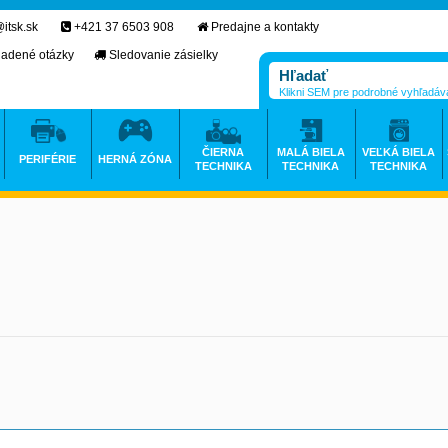
itsk.sk
+421 37 6503 908
Predajne a kontakty
ladené otázky
Sledovanie zásielky
Klikni SEM pre podrobné vyhľadáv
ČIERNA
MALÁ BIELA
VEĽKÁ BIELA
PERIFÉRIE
HERNÁ ZÓNA
TECHNIKA
TECHNIKA
TECHNIKA