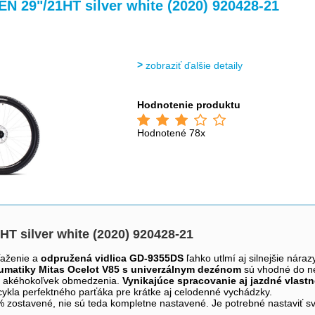
>
N 29"/21HT silver white (2020) 920428-21
zobraziť ďalšie detaily
Hodnotenie produktu
Hodnotené 78x
T silver white (2020) 920428-21
ťaženie a
odpružená vidlica GD-9355DS
ľahko utlmí aj silnejšie náraz
matiky Mitas Ocelot V85 s univerzálnym dezénom
sú vhodné do ner
z akéhokoľvek obmedzenia.
Vynikajúce spracovanie aj jazdné vlast
cykla perfektného parťáka pre krátke aj celodenné vychádzky.
0 % zostavené, nie sú teda kompletne nastavené. Je potrebné nastaviť 