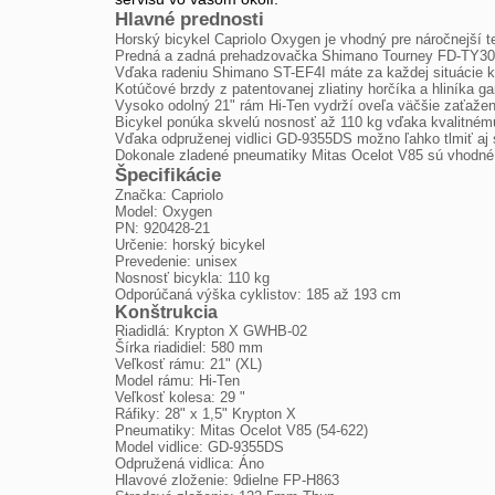
Hlavné prednosti
Horský bicykel Capriolo Oxygen je vhodný pre náročnejší t
Predná a zadná prehadzovačka Shimano Tourney FD-TY300
Vďaka radeniu Shimano ST-EF4I máte za každej situácie k
Kotúčové brzdy z patentovanej zliatiny horčíka a hliníka ga
Vysoko odolný 21" rám Hi-Ten vydrží oveľa väčšie zaťažen
Bicykel ponúka skvelú nosnosť až 110 kg vďaka kvalitnému
Vďaka odpruženej vidlici GD-9355DS možno ľahko tlmiť aj s
Dokonale zladené pneumatiky Mitas Ocelot V85 sú vhodné d
Špecifikácie
Značka: Capriolo
Model: Oxygen
PN: 920428-21
Určenie: horský bicykel
Prevedenie: unisex
Nosnosť bicykla: 110 kg
Odporúčaná výška cyklistov: 185 až 193 cm
Konštrukcia
Riadidlá: Krypton X GWHB-02
Šírka riadidiel: 580 mm
Veľkosť rámu: 21" (XL)
Model rámu: Hi-Ten
Veľkosť kolesa: 29 "
Ráfiky: 28" x 1,5" Krypton X
Pneumatiky: Mitas Ocelot V85 (54-622)
Model vidlice: GD-9355DS
Odpružená vidlica: Áno
Hlavové zloženie: 9dielne FP-H863