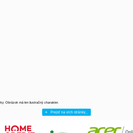
y. Obrázok má len ilustračný charakter.
Prejsť na vrch stránky...