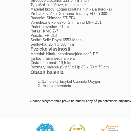
Stredové zloženie: 122,5mm Thun
Typ bŕzd: kotúčové, mechanické
Materiál brzdy: Logan (zliatina hliníka a horčíka)
Prehadzovačka: Shimano Tourney FD-TY300
Radenie: Shimano ST-EF4I
Voľnobežné koliesko: Shimanno MF-TZ31
Počet prevodov: 21 sp
Reťaz: KMC Z-7
Pedále: FP-818
Sedlo: Selle Royal 6553 Mach
Sedlovka: 25,4 x 300 mm
Fyzické vlastnosti
Materiál: hliník, nehrdzavejúca oceľ, PP
Farba: tmavo šedá a biela
Čistá hmotnosť: 19,5 kg
Rozmery balenia (Š x V x H): 85 x 50 x 75 cm
Obsah balenia
1x horský bicykel Capriolo Oxygen
1x dokumentácia
Obchod si vyhradzuje právo na zmenu ceny až po potvrdenie objednávk