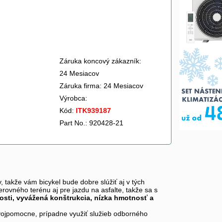
Záruka koncový zákazník:
24 Mesiacov
Záruka firma: 24 Mesiacov
Výrobca:
Kód:
ITK939187
Part No.: 920428-21
y, takže vám bicykel bude dobre slúžiť aj v tých
ovného terénu aj pre jazdu na asfalte, takže sa s
nosti, vyvážená konštrukcia, nízka hmotnosť a
svojpomocne, prípadne využiť služieb odborného