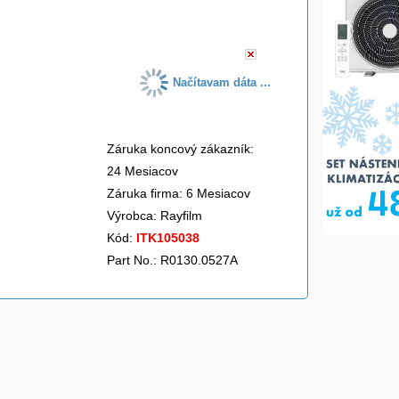
do košíka
Načítavam dáta ...
Záruka koncový zákazník:
24 Mesiacov
Záruka firma: 6 Mesiacov
Výrobca:
Rayfilm
Kód:
ITK105038
Part No.: R0130.0527A