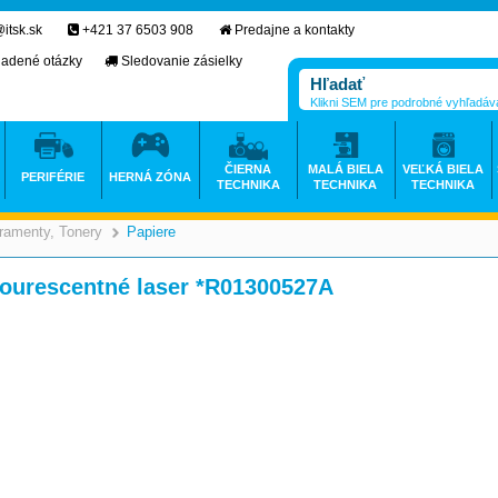
itsk.sk
+421 37 6503 908
Predajne a kontakty
ladené otázky
Sledovanie zásielky
Klikni SEM pre podrobné vyhľadáv
ČIERNA
MALÁ BIELA
VEĽKÁ BIELA
PERIFÉRIE
HERNÁ ZÓNA
TECHNIKA
TECHNIKA
TECHNIKA
ramenty, Tonery
Papiere
>
>
lourescentné laser *R01300527A