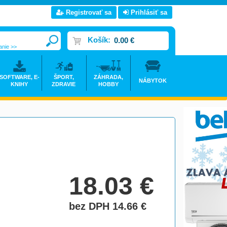
Registrovať sa
Prihlásiť sa
Košík:
0.00 €
anie >>
SOFTWARE, E-
ŠPORT,
ZÁHRADA,
NÁBYTOK
KNIHY
ZDRAVIE
HOBBY
18.03
€
bez DPH 14.66
€