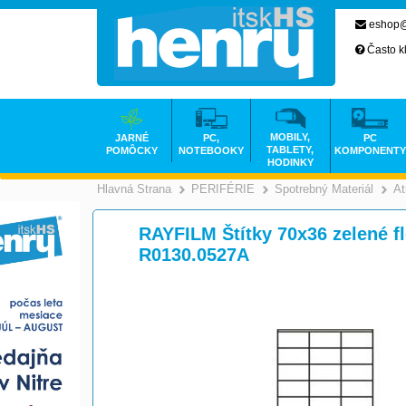
eshop@
Často k
MOBILY,
JARNÉ
PC,
PC
TABLETY,
POMÔCKY
NOTEBOOKY
KOMPONENTY
HODINKY
Hlavná Strana
PERIFÉRIE
Spotrebný Materiál
At
>
>
RAYFILM Štítky 70x36 zelené f
R0130.0527A