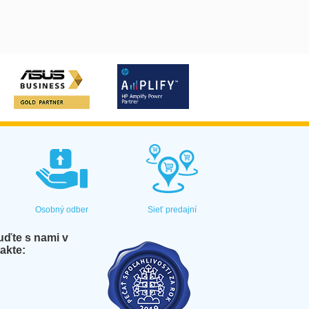
Osobný odber
Sieť predajní
ďte s nami v
akte: