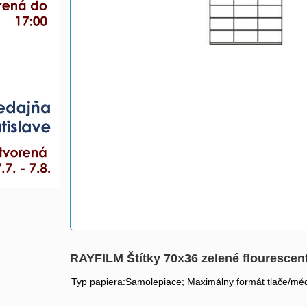
RAYFILM Štítky 70x36 zelené flouresce
Typ papiera:Samolepiace; Maximálny formát tlače/méd