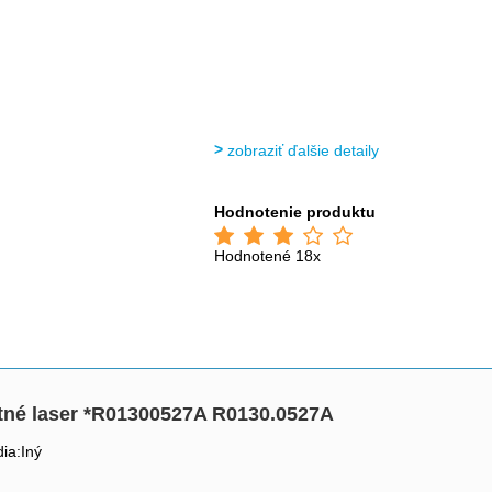
zobraziť ďalšie detaily
Hodnotenie produktu
Hodnotené 18x
ntné laser *R01300527A R0130.0527A
ia:Iný