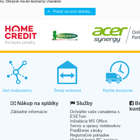
y. Obrázok má len ilustračný charakter.
Prejsť na vrch stránky...
Sieť dodávateľov
Široký sortiment
Rýchle doručenie
Nákup na splátky
Služby
Bu
kont
Základné informácie
Ochráňte vaše zariadenia s
ESETom
Inštalácia MS Office
Servis a opravy notebookov
Predĺženie záruky
Registračné pokladne
Vlastná herná PC zostava