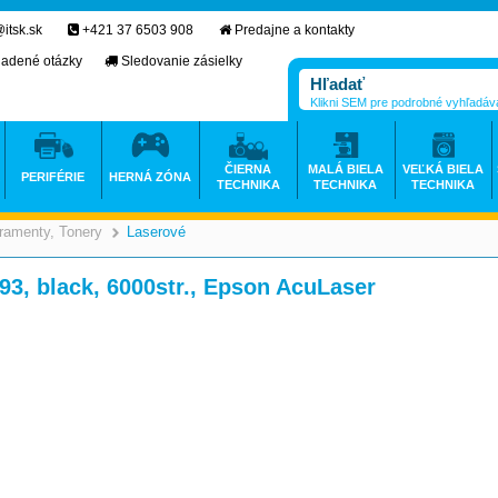
itsk.sk
+421 37 6503 908
Predajne a kontakty
ladené otázky
Sledovanie zásielky
Klikni SEM pre podrobné vyhľadáv
ČIERNA
MALÁ BIELA
VEĽKÁ BIELA
PERIFÉRIE
HERNÁ ZÓNA
TECHNIKA
TECHNIKA
TECHNIKA
ramenty, Tonery
Laserové
>
>
93, black, 6000str., Epson AcuLaser