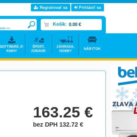
Registrovať sa
Prihlásiť sa
Košík:
0.00 €
anie >>
SOFTWARE, E-
ŠPORT,
ZÁHRADA,
NÁBYTOK
KNIHY
ZDRAVIE
HOBBY
163.25
€
bez DPH 132.72
€