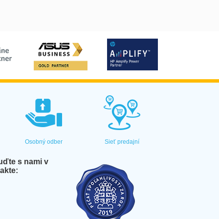
Osobný odber
Sieť predajní
ďte s nami v
akte: