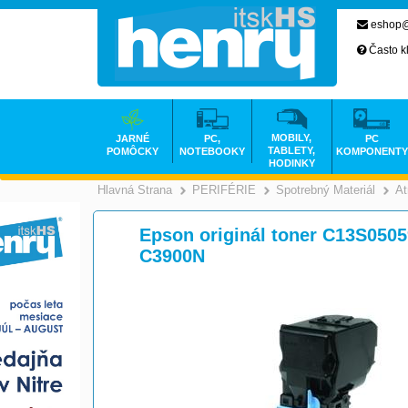
eshop@
Často k
MOBILY,
JARNÉ
PC,
PC
TABLETY,
POMÔCKY
NOTEBOOKY
KOMPONENTY
HODINKY
Hlavná Strana
PERIFÉRIE
Spotrebný Materiál
At
>
>
Epson originál toner C13S0505
C3900N