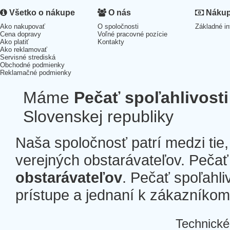
Všetko o nákupe
O nás
Nákup 
Ako nakupovať
O spoločnosti
Základné in
Cena dopravy
Voľné pracovné pozície
Ako platiť
Kontakty
Ako reklamovať
Servisné strediská
Obchodné podmienky
Reklamačné podmienky
Máme
Pečať spoľahlivosti
Slovenskej republiky
Naša spoločnosť patrí medzi tie
verejných obstarávateľov. Pečať 
obstarávateľov
. Pečať spoľahli
prístupe a jednaní k zákazníkom a
Technické