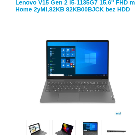
>
>
>
Lenovo V15 Gen 2 i5-1135G7 15.6" FHD
Home 2yMI,82KB 82KB00BJCK bez HDD