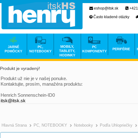
eshop@itsk.sk
+421
Často kladené otázky
MOBILY,
JARNÉ
PC,
PC
PERIFÉRIE
TABLETY,
POMÔCKY
NOTEBOOKY
KOMPONENTY
HODINKY
Produkt je vyradený!
Produkt už nie je v našej ponuke.
Kontaktujte, prosím, manažéra produktu:
Henrich Sonnenschein-ID0
itsk@itsk.sk
Hlavná Strana
PC, NOTEBOOKY
Notebooky
Podľa Uhlopriečky