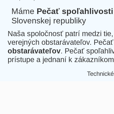
Máme
Pečať spoľahlivosti
Slovenskej republiky
Naša spoločnosť patrí medzi tie
verejných obstarávateľov. Pečať 
obstarávateľov
. Pečať spoľahli
prístupe a jednaní k zákazníkom a
Technické
Â
Â
Â