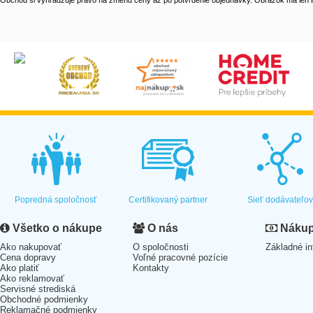
Obchod si vyhradzuje právo na zmenu ceny až po potvrdenie objednávky. Obrázok má len il
Popredná spoločnosť
Certifikovaný partner
Sieť dodávateľo
Všetko o nákupe
O nás
Nákup 
Ako nakupovať
O spoločnosti
Základné in
Cena dopravy
Voľné pracovné pozície
Ako platiť
Kontakty
Ako reklamovať
Servisné strediská
Obchodné podmienky
Reklamačné podmienky