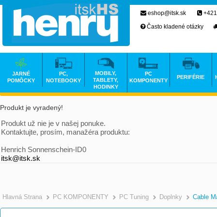
eshop@itsk.sk
+421
Často kladené otázky
MOBILY,
JARNÉ
PC,
PC
PERIFÉRIE
TABLETY,
POMÔCKY
NOTEBOOKY
KOMPONENTY
HODINKY
Produkt je vyradený!
Produkt už nie je v našej ponuke.
Kontaktujte, prosím, manažéra produktu:
Henrich Sonnenschein-ID0
itsk@itsk.sk
Hlavná Strana
PC KOMPONENTY
PC Tuning
Doplnky
Cable M