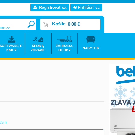
Registrovať sa
Prihlásiť sa
Košík:
0.00 €
anie >>
SOFTWARE, E-
ŠPORT,
ZÁHRADA,
NÁBYTOK
KNIHY
ZDRAVIE
HOBBY
ástr.