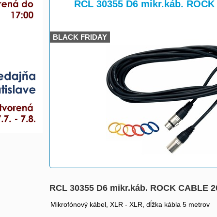
>
RCL 30355 D6 mikr.káb. ROCK
BLACK FRIDAY
RCL 30355 D6 mikr.káb. ROCK CABLE 2
Mikrofónový kábel, XLR - XLR, dĺžka kábla 5 metrov