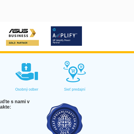
Osobný odber
Sieť predajní
ďte s nami v
akte: