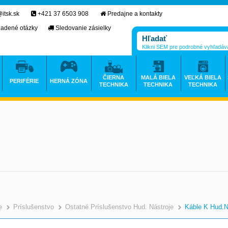
itsk.sk
+421 37 6503 908
Predajne a kontakty
ladené otázky
Sledovanie zásielky
Klikni SEM pre podrobné vyhľadáv
ČIERNA
MALÁ BIELA
VEĽKÁ BIELA
PERIFÉRIE
HERNÁ ZÓNA
TECHNIKA
TECHNIKA
TECHNIKA
e
Príslušenstvo
Ostatné Príslušenstvo Hud. Nástroje
Káble K Hud.n