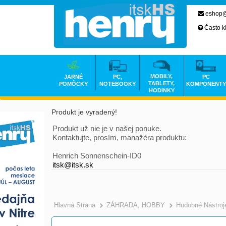
eshop@
Často k
MOBILY,
JARNÉ
PC,
PC
TABLETY,
POMÔCKY
NOTEBOOKY
KOMPONENTY
HODINKY
Produkt je vyradený!
Produkt už nie je v našej ponuke.
Kontaktujte, prosím, manažéra produktu:
Henrich Sonnenschein-ID0
itsk@itsk.sk
Hlavná Strana
ZÁHRADA, HOBBY
Hudobné Nástroj