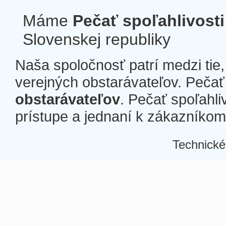
Máme
Pečať spoľahlivosti
Slovenskej republiky
Naša spoločnosť patrí medzi tie
verejných obstarávateľov. Pečať 
obstarávateľov
. Pečať spoľahli
prístupe a jednaní k zákazníkom a
Technické
Â
Â
Â