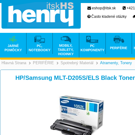
eshop@itsk.sk
+421
Často kladené otázky
MOBILY,
JARNÉ
PC,
PC
PERIFÉRIE
TABLETY,
POMÔCKY
NOTEBOOKY
KOMPONENTY
HODINKY
Hlavná Strana
PERIFÉRIE
Spotrebný Materiál
Atramenty, Tonery
>
>
>
HP/Samsung MLT-D205S/ELS Black Toner