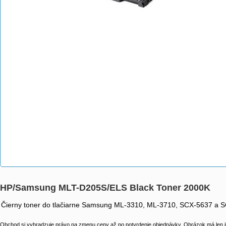
HP/Samsung MLT-D205S/ELS Black Toner 2000K
Čierny toner do tlačiarne Samsung ML-3310, ML-3710, SCX-5637 a SC
Obchod si vyhradzuje právo na zmenu ceny až po potvrdenie objednávky. Obrázok má len il