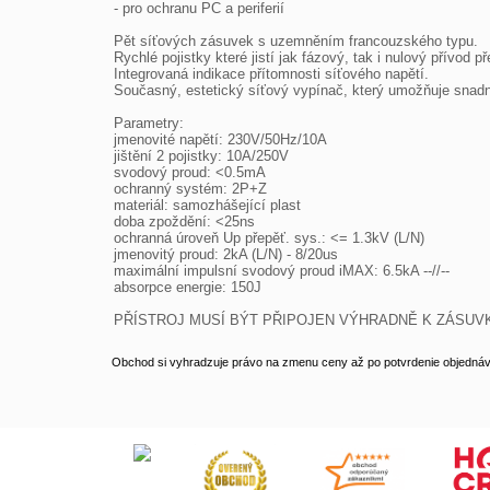
- pro ochranu PC a periferií

Pět síťových zásuvek s uzemněním francouzského typu.

Rychlé pojistky které jistí jak fázový, tak i nulový přívod p
Integrovaná indikace přítomnosti síťového napětí.

Současný, estetický síťový vypínač, který umožňuje snadn
Parametry:

jmenovité napětí: 230V/50Hz/10A

jištění 2 pojistky: 10A/250V

svodový proud: <0.5mA

ochranný systém: 2P+Z

materiál: samozhášející plast

doba zpoždění: <25ns

ochranná úroveň Up přepěť. sys.: <= 1.3kV (L/N)

jmenovitý proud: 2kA (L/N) - 8/20us

maximální impulsní svodový proud iMAX: 6.5kA --//--

absorpce energie: 150J

PŘÍSTROJ MUSÍ BÝT PŘIPOJEN VÝHRADNĚ K ZÁSUV
Obchod si vyhradzuje právo na zmenu ceny až po potvrdenie objednávk