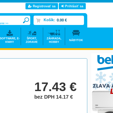
Registrovať sa
Prihlásiť sa
Košík:
0.00 €
anie >>
SOFTWARE, E-
ŠPORT,
ZÁHRADA,
NÁBYTOK
KNIHY
ZDRAVIE
HOBBY
17.43
€
bez DPH 14.17
€
do košíka