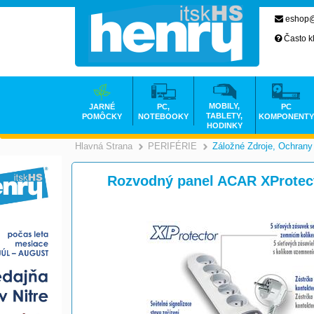
eshop@
Často k
MOBILY,
JARNÉ
PC,
PC
TABLETY,
POMÔCKY
NOTEBOOKY
KOMPONENTY
HODINKY
Hlavná Strana
PERIFÉRIE
Záložné Zdroje, Ochrany
>
>
Rozvodný panel ACAR XProtect