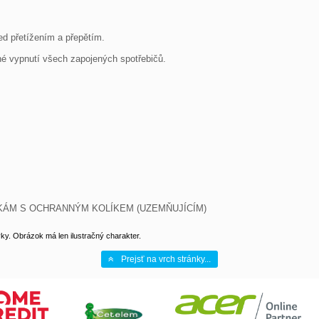
řed přetížením a přepětím.

é vypnutí všech zapojených spotřebičů.

KÁM S OCHRANNÝM KOLÍKEM (UZEMŇUJÍCÍM)
y. Obrázok má len ilustračný charakter.
Prejsť na vrch stránky...