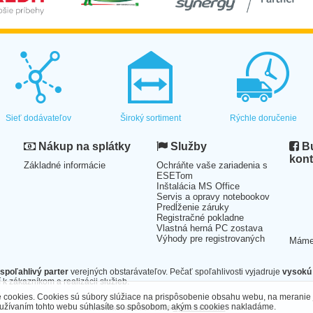
Sieť dodávateľov
Široký sortiment
Rýchle doručenie
Nákup na splátky
Služby
Bu
kont
Základné informácie
Ochráňte vaše zariadenia s
ESETom
Inštalácia MS Office
Servis a opravy notebookov
Predĺženie záruky
Registračné pokladne
Vlastná herná PC zostava
Výhody pre registrovaných
Mám
spoľahlivý parter
verejných obstarávateľov. Pečať spoľahlivosti vyjadruje
vysokú 
 k zákazníkom a realizácii služieb.
cookies. Cookies sú súbory slúžiace na prispôsobenie obsahu webu, na meranie 
oužívaním tohto webu súhlasíte so spôsobom, akým s cookies nakladáme.
Technické riešenie ©2026
CyberSoft s.r.o.