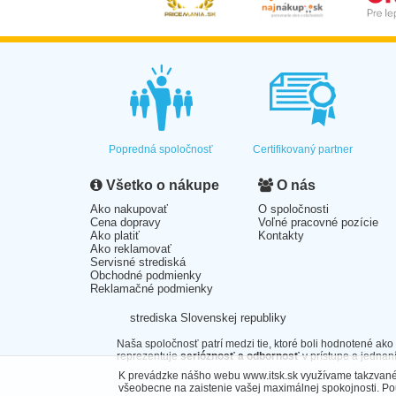
Popredná spoločnosť
Certifikovaný partner
Všetko o nákupe
O nás
Ako nakupovať
O spoločnosti
Cena dopravy
Voľné pracovné pozície
Ako platiť
Kontakty
Ako reklamovať
Servisné strediská
Obchodné podmienky
Reklamačné podmienky
strediska Slovenskej republiky
Naša spoločnosť patrí medzi tie, ktoré boli hodnotené ako
reprezentuje
serióznosť a odbornosť
v prístupe a jednaní
K prevádzke nášho webu www.itsk.sk využívame takzvané 
všeobecne na zaistenie vašej maximálnej spokojnosti. P