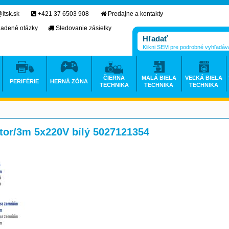
itsk.sk
+421 37 6503 908
Predajne a kontakty
ladené otázky
Sledovanie zásielky
Klikni SEM pre podrobné vyhľadáv
ČIERNA
MALÁ BIELA
VEĽKÁ BIELA
PERIFÉRIE
HERNÁ ZÓNA
TECHNIKA
TECHNIKA
TECHNIKA
or/3m 5x220V bílý 5027121354