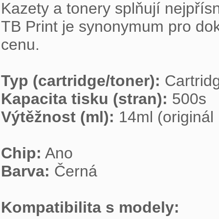
Kazety a tonery splňují nejpřísn
TB Print je synonymum pro dokona
cenu.

Typ (cartridge/toner):
Kapacita tisku (stran):
Výtěžnost (ml):
 14ml (originál 
Chip:
Barva:
 Černá

Kompatibilita s modely: