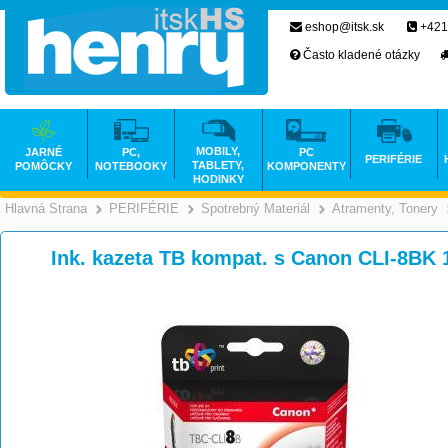
eshop@itsk.sk
+421
Často kladené otázky
MOBILY,
JARNÉ
PC,
PC
PERIFÉRIE
TABLETY,
POMÔCKY
NOTEBOOKY
KOMPONENTY
HODINKY
Hlavná Strana
PERIFÉRIE
Spotrebný Materiál
Atramenty, Tonery
>
>
>
Ink. kazeta TB kompat. s Canon CLI-8BK