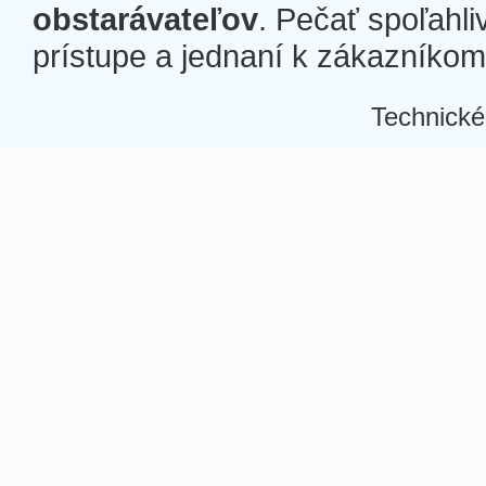
obstarávateľov
. Pečať spoľahli
prístupe a jednaní k zákazníkom a
Technické
Â
Â
Â