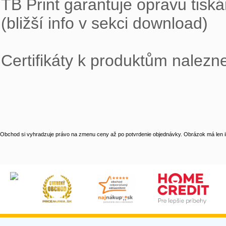
TB Print garantuje opravu tiská
(bližší info v sekci download)

Certifikáty k produktům nalezne
Obchod si vyhradzuje právo na zmenu ceny až po potvrdenie objednávky. Obrázok má len il