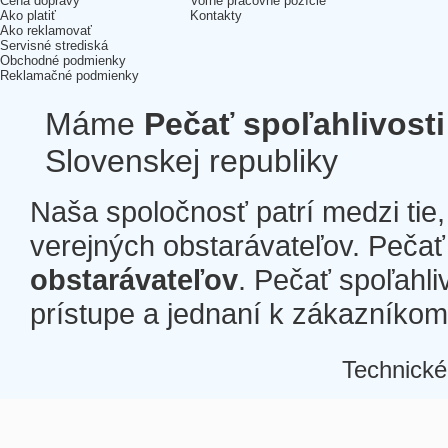
Cena dopravy
Voľné pracovné pozície
Ako platiť
Kontakty
Ako reklamovať
Servisné strediská
Obchodné podmienky
Reklamačné podmienky
Máme
Pečať spoľahlivosti
Slovenskej republiky
Naša spoločnosť patrí medzi tie
verejných obstarávateľov. Pečať 
obstarávateľov
. Pečať spoľahli
prístupe a jednaní k zákazníkom a
Technické
Â
Â
Â