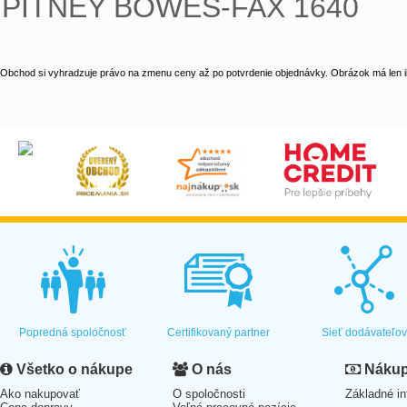
PITNEY BOWES-FAX 1640
Obchod si vyhradzuje právo na zmenu ceny až po potvrdenie objednávky. Obrázok má len il
Popredná spoločnosť
Certifikovaný partner
Sieť dodávateľo
Všetko o nákupe
O nás
Nákup 
Ako nakupovať
O spoločnosti
Základné in