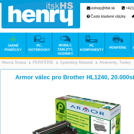
eshop@itsk.sk
+421
Často kladené otázky
MOBILY,
JARNÉ
PC,
PC
PERIFÉRIE
TABLETY,
POMÔCKY
NOTEBOOKY
KOMPONENTY
HODINKY
Hlavná Strana
PERIFÉRIE
Spotrebný Materiál
Atramenty, Tonery
>
>
>
Armor válec pro Brother HL1240, 20.000s