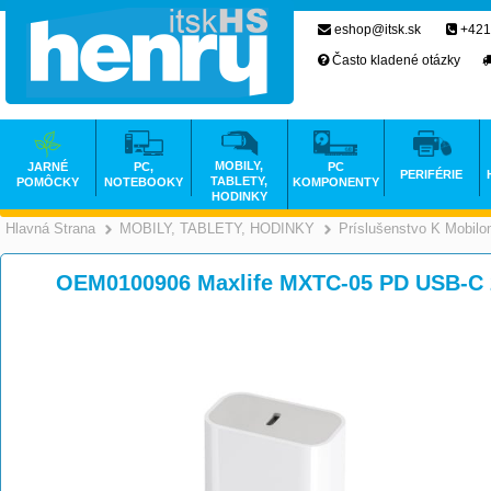
eshop@itsk.sk
+421
Často kladené otázky
MOBILY,
JARNÉ
PC,
PC
PERIFÉRIE
TABLETY,
POMÔCKY
NOTEBOOKY
KOMPONENTY
HODINKY
Hlavná Strana
MOBILY, TABLETY, HODINKY
Príslušenstvo K Mobil
>
>
OEM0100906 Maxlife MXTC-05 PD USB-C 2