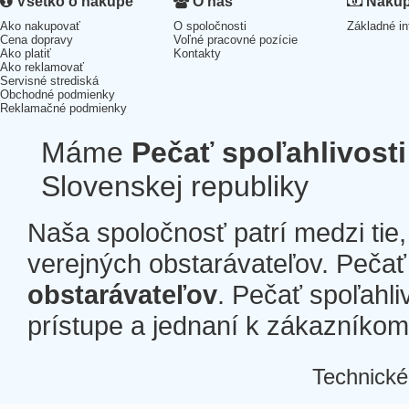
Všetko o nákupe
O nás
Nákup 
Ako nakupovať
O spoločnosti
Základné in
Cena dopravy
Voľné pracovné pozície
Ako platiť
Kontakty
Ako reklamovať
Servisné strediská
Obchodné podmienky
Reklamačné podmienky
Máme
Pečať spoľahlivosti
Slovenskej republiky
Naša spoločnosť patrí medzi tie
verejných obstarávateľov. Pečať 
obstarávateľov
. Pečať spoľahli
prístupe a jednaní k zákazníkom a
Technické
Â
Â