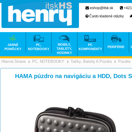
eshop@itsk.sk
+421
Často kladené otázky
MOBILY,
JARNÉ
PC,
PC
PERIFÉRIE
TABLETY,
POMÔCKY
NOTEBOOKY
KOMPONENTY
HODINKY
Hlavná Strana
PC, NOTEBOOKY
Tašky, Batohy A Púzdra
Púzdra
>
>
HAMA púzdro na navigáciu a HDD, Dots 