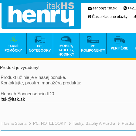
eshop@itsk.sk
+421
Často kladené otázky
MOBILY,
JARNÉ
PC,
PC
PERIFÉRIE
TABLETY,
POMÔCKY
NOTEBOOKY
KOMPONENTY
HODINKY
Produkt je vyradený!
Produkt už nie je v našej ponuke.
Kontaktujte, prosím, manažéra produktu:
Henrich Sonnenschein-ID0
itsk@itsk.sk
Hlavná Strana
PC, NOTEBOOKY
Tašky, Batohy A Púzdra
Púzdra