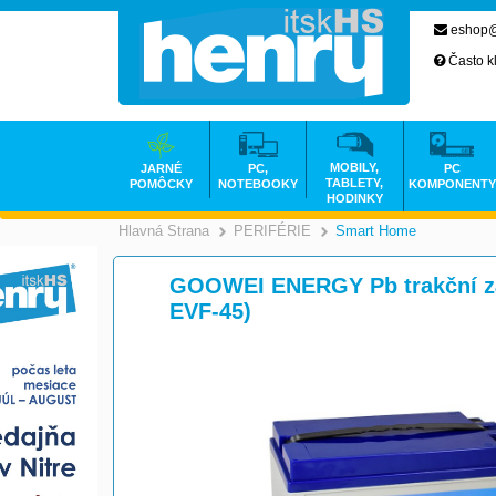
eshop@
Často k
MOBILY,
JARNÉ
PC,
PC
TABLETY,
POMÔCKY
NOTEBOOKY
KOMPONENTY
HODINKY
Hlavná Strana
PERIFÉRIE
Smart Home
>
>
GOOWEI ENERGY Pb trakční zá
EVF-45)