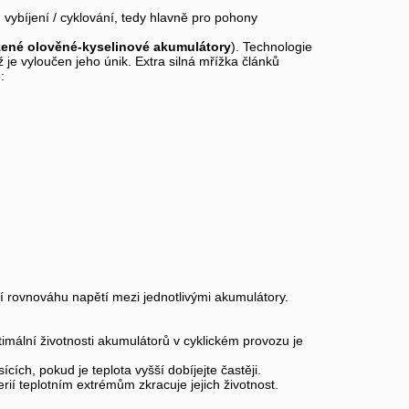
ybíjení / cyklování, tedy hlavně pro pohony
ízené olověné-kyselinové akumulátory
). Technologie
 je vyloučen jeho únik. Extra silná mřížka článků
:
stí rovnováhu napětí mezi jednotlivými akumulátory.
timální životnosti akumulátorů v cyklickém provozu je
ících, pokud je teplota vyšší dobíjejte častěji.
rií teplotním extrémům zkracuje jejich životnost.