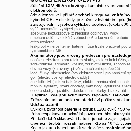
GOOWEI ENERGY 6-EVF-45
Záložní
12 V, 45 Ah olověný
akumulátor v provedení
elektromotorů.
Jde o konstrukci, při níž dochází k
regulaci vnitřního
hybridní GEL = elektrolyt je ztužen v hybridním gelu (
zajišťuje velmi vysokou cyklickou odolnost (okolo 600
vyšší maximální vybíjecí proudy
absolutně bezúdržbové (z hlediska doplňování vody)
mnohem delší cyklická životnost než u konvenční baterie
otřesuvzdorné
leakproof – nerozlitelné, baterie může trvale pracovat pod
typ konektoru: M6
Akumulátory jsou určeny především pro následujíc
napájení elektromotorů (elektro skútry, elektro koloběžky, el
zdravotnictví (zdravotní vozíky, zdravotní lůžka, schodolez
obytné vozy (karavany, přívěsy, napájení spotřebičů)
lodě, čluny, plachetnice (pro elektromotory i pro napájení s
golf (elektro vozíky, elektro caddy)
zemědělství (elektro traktůrky, elektro manipulační technika
mobilní systémy řízení dopravy, semafory, výstražné znač
dětské skútry - jezdítka, dětské minimotorky, hračky atd.
U aplikací, kde jsou akumulátory zapojeny v sériovém
Zařazením tohoto prvku se předchází poškození akumul
Údržba baterií
Cyklická životnost baterie je zhruba 1200 cyklů / 50 %
třeba respektovat maximální povolenou hloubku vybi
Při delší době skladování baterií, je nutné zajistit jeji
Operační teplotní rozsah: nabíjení -15 až 40 °C, vybíj
Kde a jak tuto baterii použít se dozvíte v
technické p