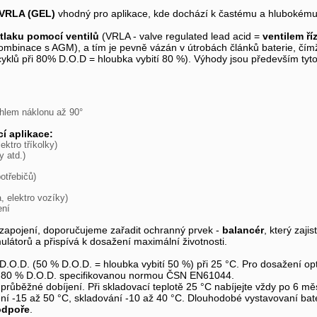
VRLA (GEL)
vhodný pro aplikace, kde dochází k častému a hlubokému v
 tlaku pomocí ventilů
(VRLA - valve regulated lead acid =
ventilem ř
kombinace s AGM), a tím je pevně vázán v útrobách článků baterie, čímž
 cyklů při 80% D.O.D = hloubka vybití 80 %). Výhody jsou především tyto
 úhlem náklonu až 90°
í aplikace:
ektro tříkolky)
y atd.)
potřebičů)
, elektro vozíky)
ení
 zapojení, doporučujeme zařadit ochranný prvek -
balancér
, který zaji
átorů a přispívá k dosažení maximální životnosti.
 D.O.D. (50 % D.O.D. = hloubka vybití 50 %) při 25 °C. Pro dosažení op
tí 80 % D.O.D. specifikovanou normou ČSN EN61044.
ch průběžné dobíjení. Při skladovací teplotě 25 °C nabíjejte vždy po 6 měs
ení -15 až 50 °C, skladování -10 až 40 °C. Dlouhodobé vystavovaní bate
odpoře
.