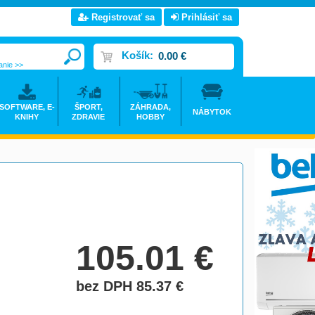
Registrovať sa
Prihlásiť sa
Košík:
0.00 €
anie >>
SOFTWARE, E-
ŠPORT,
ZÁHRADA,
NÁBYTOK
KNIHY
ZDRAVIE
HOBBY
105.01
€
bez DPH 85.37
€