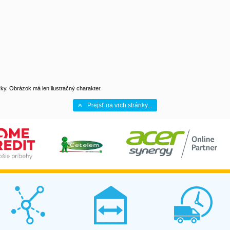
y. Obrázok má len ilustračný charakter.
Prejsť na vrch stránky...