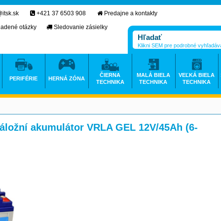
itsk.sk
+421 37 6503 908
Predajne a kontakty
ladené otázky
Sledovanie zásielky
Klikni SEM pre podrobné vyhľadáv
ČIERNA
MALÁ BIELA
VEĽKÁ BIELA
PERIFÉRIE
HERNÁ ZÓNA
TECHNIKA
TECHNIKA
TECHNIKA
ložní akumulátor VRLA GEL 12V/45Ah (6-