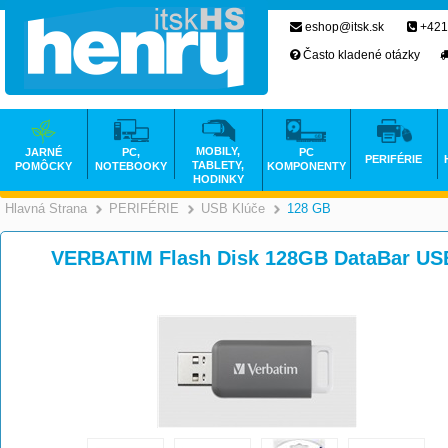
eshop@itsk.sk
+421
Často kladené otázky
MOBILY,
JARNÉ
PC,
PC
PERIFÉRIE
TABLETY,
POMÔCKY
NOTEBOOKY
KOMPONENTY
HODINKY
Hlavná Strana
PERIFÉRIE
USB Klúče
128 GB
>
>
>
VERBATIM Flash Disk 128GB DataBar USB 