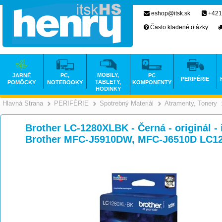
eshop@itsk.sk
+421
Často kladené otázky
MOBILY,
JARNÉ
PC,
PC
PERIFÉRIE
TABLETY,
POMÔCKY
NOTEBOOKY
KOMPONENTY
HODINKY
Hlavná Strana
PERIFÉRIE
Spotrebný Materiál
Atramenty, Tonery
>
>
>
Brother LC-1280XLBK - Černá - originál - 
Brother MFC-J5910DW, MFC-J6510D LC1