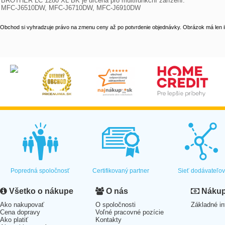
BROTHER LC 1280 XL BK je určena pro multifunkční zařízení: 

MFC-J6510DW, MFC-J6710DW, MFC-J6910DW
Obchod si vyhradzuje právo na zmenu ceny až po potvrdenie objednávky. Obrázok má len il
Popredná spoločnosť
Certifikovaný partner
Sieť dodávateľo
Všetko o nákupe
O nás
Nákup 
Ako nakupovať
O spoločnosti
Základné in
Cena dopravy
Voľné pracovné pozície
Ako platiť
Kontakty