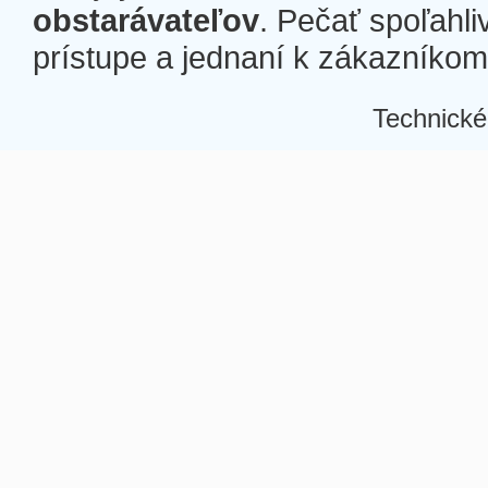
obstarávateľov
. Pečať spoľahli
prístupe a jednaní k zákazníkom a
Technické
Â
Â
Â