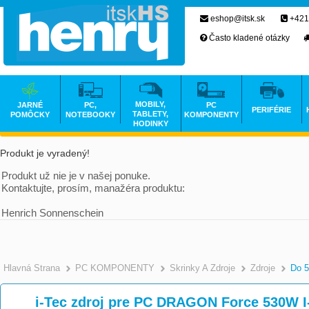
eshop@itsk.sk
+421
Často kladené otázky
MOBILY,
JARNÉ
PC,
PC
PERIFÉRIE
TABLETY,
POMÔCKY
NOTEBOOKY
KOMPONENTY
HODINKY
Produkt je vyradený!
Produkt už nie je v našej ponuke.
Kontaktujte, prosím, manažéra produktu:
Henrich Sonnenschein
Hlavná Strana
PC KOMPONENTY
Skrinky A Zdroje
Zdroje
Do 
i-Tec zdroj pre PC DRAGON Force 530W