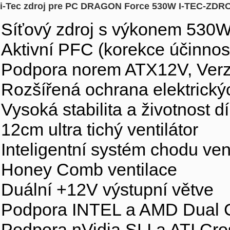
i-Tec zdroj pre PC DRAGON Force 530W I-TEC-ZDR
Síťový zdroj s výkonem 530
Aktivní PFC (korekce účinnos
Podpora norem ATX12V, Verze
Rozšířená ochrana elektrick
Vysoká stabilita a životnost 
12cm ultra tichý ventilátor
Inteligentní systém chodu vent
Honey Comb ventilace
Duální +12V výstupní větve
Podpora INTEL a AMD Dual 
Podpora nVidia SLI a ATI Cros