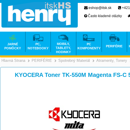
eshop@itsk.sk
+421
Často kladené otázky
MOBILY,
JARNÉ
PC,
PC
PERIFÉRIE
TABLETY,
POMÔCKY
NOTEBOOKY
KOMPONENTY
HODINKY
Hlavná Strana
PERIFÉRIE
Spotrebný Materiál
Atramenty, Tonery
>
>
>
KYOCERA Toner TK-550M Magenta FS-C 