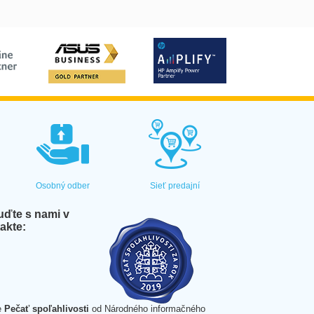
Osobný odber
Sieť predajní
ďte s nami v
akte:
e
Pečať spoľahlivosti
od Národného informačného