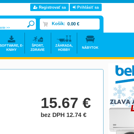
Registrovať sa
Prihlásiť sa
Košík:
0.00 €
anie >>
SOFTWARE, E-
ŠPORT,
ZÁHRADA,
NÁBYTOK
KNIHY
ZDRAVIE
HOBBY
15.67
€
bez DPH 12.74
€
do košíka