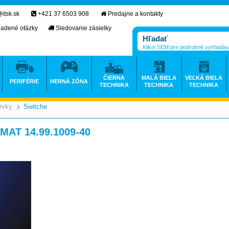
itsk.sk
+421 37 6503 908
Predajne a kontakty
ladené otázky
Sledovanie zásielky
Klikni SEM pre podrobné vyhľadáv
ČIERNA
MALÁ BIELA
VEĽKÁ BIELA
PERIFÉRIE
HERNÁ ZÓNA
TECHNIKA
TECHNIKA
TECHNIKA
rvky
Switche
>
>
AT 14.99.1009-40