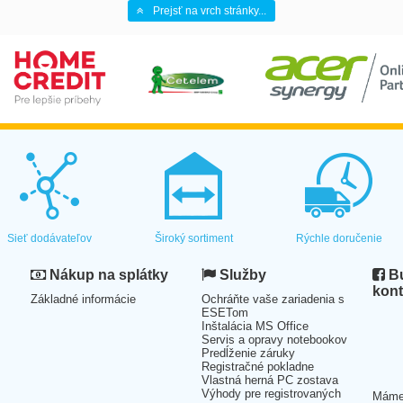
Prejsť na vrch stránky...
Sieť dodávateľov
Široký sortiment
Rýchle doručenie
Nákup na splátky
Služby
Bu
kont
Základné informácie
Ochráňte vaše zariadenia s
ESETom
Inštalácia MS Office
Servis a opravy notebookov
Predĺženie záruky
Registračné pokladne
Vlastná herná PC zostava
Výhody pre registrovaných
Mám