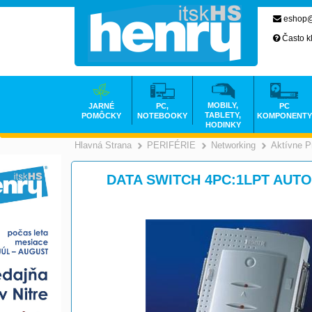
eshop@
Často k
MOBILY,
JARNÉ
PC,
PC
TABLETY,
POMÔCKY
NOTEBOOKY
KOMPONENTY
HODINKY
Hlavná Strana
PERIFÉRIE
Networking
Aktívne P
>
>
DATA SWITCH 4PC:1LPT AUTOM