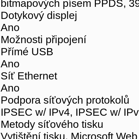
bitmapových písem PPDS, 39
Dotykový displej
Ano
Možnosti připojení
Přímé USB
Ano
Síť Ethernet
Ano
Podpora síťových protokolů
IPSEC w/ IPv4, IPSEC w/ IPv
Metody síťového tisku
Vytištění tisku, Microsoft We