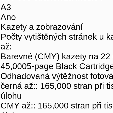
A3
Ano
Kazety a zobrazování
Počty vytištěných stránek u k
až:
Barevné (CMY) kazety na 22 
45,0005-page Black Cartridg
Odhadovaná výtěžnost fotová
černá až:: 165,000 stran při 
úlohu
CMY až:: 165,000 stran při ti