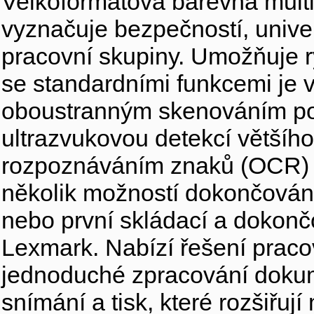
Velkoformátová barevná mult
vyznačuje bezpečností, unive
pracovní skupiny. Umožňuje r
se standardními funkcemi je
oboustranným skenováním po
ultrazvukovou detekcí většího
rozpoznáváním znaků (OCR) a
několik možností dokončování: 
nebo první skládací a dokonč
Lexmark. Nabízí řešení praco
jednoduché zpracování dokume
snímání a tisk, které rozšiřuj