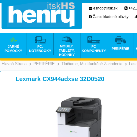
eshop@itsk.sk
+421
Často kladené otázky
MOBILY,
JARNÉ
PC,
PC
PERIFÉRIE
TABLETY,
POMÔCKY
NOTEBOOKY
KOMPONENTY
HODINKY
Hlavná Strana
PERIFÉRIE
Tlačiarne, Multifunkčné Zariadenia
Las
>
>
Lexmark CX944adxse 32D0520