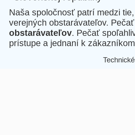
Naša spoločnosť patrí medzi tie
verejných obstarávateľov. Pečať 
obstarávateľov
. Pečať spoľahli
prístupe a jednaní k zákazníkom a
Technické
Â
Â
Â