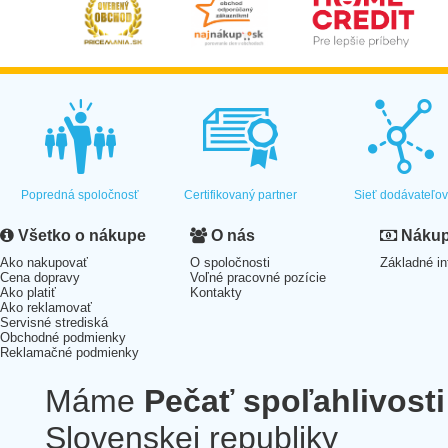
Popredná spoločnosť
Certifikovaný partner
Sieť dodávateľo
Všetko o nákupe
O nás
Nákup 
Ako nakupovať
O spoločnosti
Základné in
Cena dopravy
Voľné pracovné pozície
Ako platiť
Kontakty
Ako reklamovať
Servisné strediská
Obchodné podmienky
Reklamačné podmienky
Máme
Pečať spoľahlivosti
Slovenskej republiky