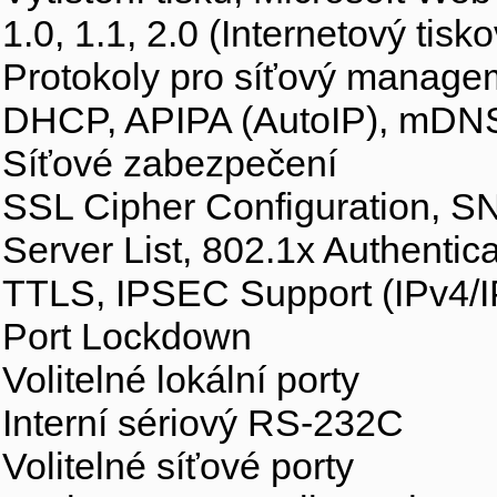
1.0, 1.1, 2.0 (Internetový tisk
Protokoly pro síťový manage
DHCP, APIPA (AutoIP), mD
Síťové zabezpečení
SSL Cipher Configuration, SN
Server List, 802.1x Authent
TTLS, IPSEC Support (IPv4/I
Port Lockdown
Volitelné lokální porty
Interní sériový RS-232C
Volitelné síťové porty