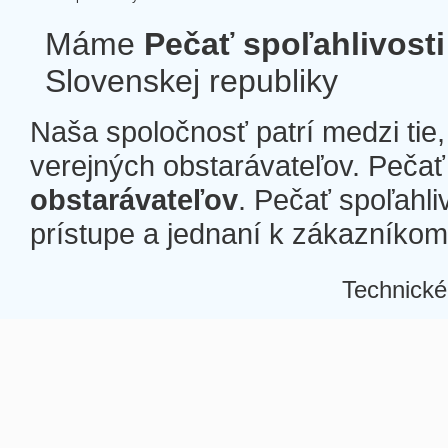
Máme
Pečať spoľahlivosti
Slovenskej republiky
Naša spoločnosť patrí medzi tie
verejných obstarávateľov. Pečať 
obstarávateľov
. Pečať spoľahli
prístupe a jednaní k zákazníkom a
Technické
Â
Â
Â