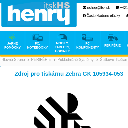
eshop@itsk.sk
+421
Často kladené otázky
MOBILY,
JARNÉ
PC,
PC
PERIFÉRIE
TABLETY,
POMÔCKY
NOTEBOOKY
KOMPONENTY
HODINKY
Hlavná Strana
PERIFÉRIE
Pokladničné Systémy
Štítkové Tlačiar
>
>
Zdroj pro tiskárnu Zebra GK 105934-053