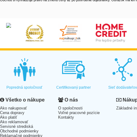
Obchod si vyhradzuje právo na zmenu ceny až po potvrdenie objednávky. Obrázok má len il
Popredná spoločnosť
Certifikovaný partner
Sieť dodávateľo
Všetko o nákupe
O nás
Nákup 
Ako nakupovať
O spoločnosti
Základné in
Cena dopravy
Voľné pracovné pozície
Ako platiť
Kontakty
Ako reklamovať
Servisné strediská
Obchodné podmienky
Reklamačné podmienky