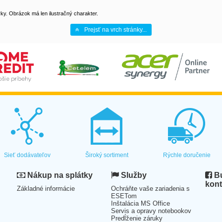
y. Obrázok má len ilustračný charakter.
Prejsť na vrch stránky...
Sieť dodávateľov
Široký sortiment
Rýchle doručenie
Nákup na splátky
Služby
Bu
kont
Základné informácie
Ochráňte vaše zariadenia s
ESETom
Inštalácia MS Office
Servis a opravy notebookov
Predĺženie záruky