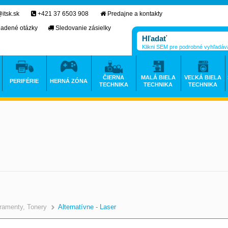
itsk.sk
+421 37 6503 908
Predajne a kontakty
ladené otázky
Sledovanie zásielky
Klikni SEM pre podrobné vyhľadáv
ČIERNA
MALÁ BIELA
VEĽKÁ BIELA
PERIFÉRIE
HERNÁ ZÓNA
TECHNIKA
TECHNIKA
TECHNIKA
ramenty, Tonery
Alternatívne - Laser