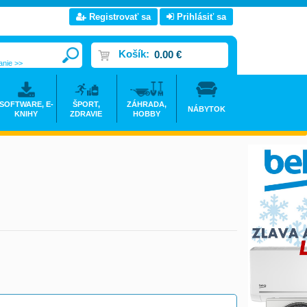
Registrovať sa
Prihlásiť sa
Košík:
0.00 €
anie >>
SOFTWARE, E-
ŠPORT,
ZÁHRADA,
NÁBYTOK
KNIHY
ZDRAVIE
HOBBY