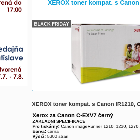
>
>
XEROX toner kompat. s Canon
BLACK FRIDAY
XEROX toner kompat. s Canon IR1210, 
Xerox za Canon C-EXV7 černý
ZÁKLADNÍ SPECIFIKACE
Pro tiskárny:
Canon imageRunner 1210, 1230, 1270, 
Barva:
černá
Výdrž:
5300 stran