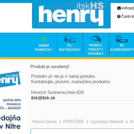
eshop@
Často k
MOBILY,
JARNÉ
PC,
PC
TABLETY,
POMÔCKY
NOTEBOOKY
KOMPONENTY
HODINKY
Produkt je vyradený!
Produkt už nie je v našej ponuke.
Kontaktujte, prosím, manažéra produktu:
Henrich Sonnenschein-ID0
itsk@itsk.sk
Hlavná Strana
PERIFÉRIE
Spotrebný Materiál
At