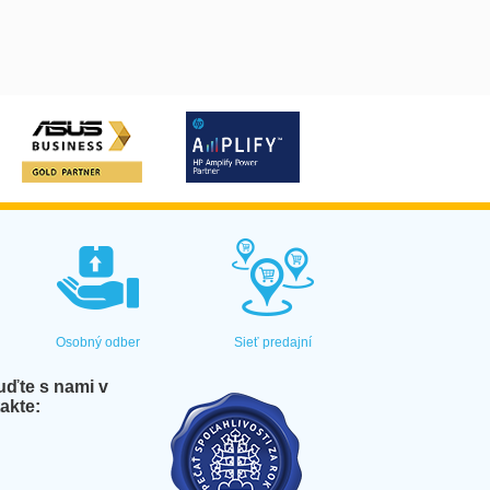
Osobný odber
Sieť predajní
ďte s nami v
akte: