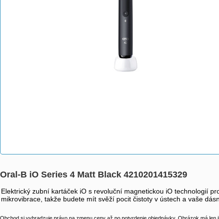
Oral-B iO Series 4 Matt Black 4210201415329
Elektrický zubní kartáček iO s revoluční magnetickou iO technologií pr
mikrovibrace, takže budete mít svěží pocit čistoty v ústech a vaše dás
Obchod si vyhradzuje právo na zmenu ceny až po potvrdenie objednávky. Obrázok má len il