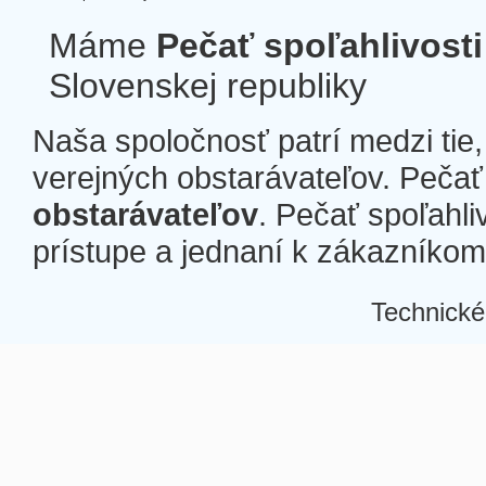
Máme
Pečať spoľahlivosti
Slovenskej republiky
Naša spoločnosť patrí medzi tie
verejných obstarávateľov. Pečať 
obstarávateľov
. Pečať spoľahli
prístupe a jednaní k zákazníkom a
Technické
Â
Â
Â