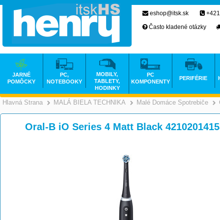
eshop@itsk.sk
+421
Často kladené otázky
MOBILY,
JARNÉ
PC,
PC
PERIFÉRIE
TABLETY,
POMÔCKY
NOTEBOOKY
KOMPONENTY
HODINKY
Hlavná Strana
MALÁ BIELA TECHNIKA
Malé Domáce Spotrebiče
>
>
Oral-B iO Series 4 Matt Black 421020141