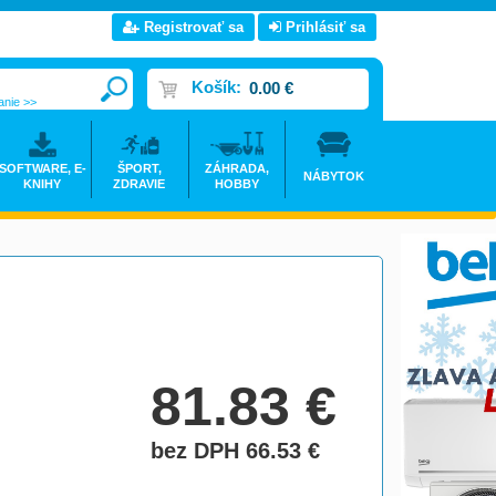
Registrovať sa
Prihlásiť sa
Košík:
0.00 €
anie >>
SOFTWARE, E-
ŠPORT,
ZÁHRADA,
NÁBYTOK
KNIHY
ZDRAVIE
HOBBY
81.83
€
bez DPH 66.53
€