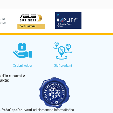
Osobný odber
Sieť predajní
ďte s nami v
akte:
e
Pečať spoľahlivosti
od Národného informačného