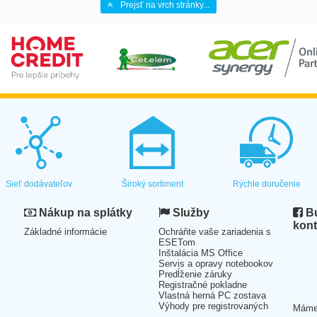
Prejsť na vrch stránky...
Sieť dodávateľov
Široký sortiment
Rýchle doručenie
Nákup na splátky
Služby
Bu
kont
Základné informácie
Ochráňte vaše zariadenia s
ESETom
Inštalácia MS Office
Servis a opravy notebookov
Predĺženie záruky
Registračné pokladne
Vlastná herná PC zostava
Výhody pre registrovaných
Mám