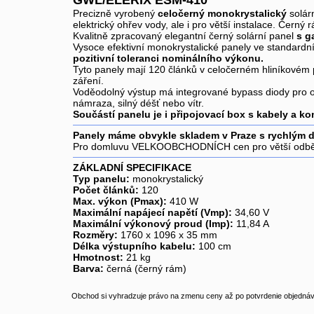
GWL/ELERIX ESM-410
Precizně vyrobený
celočerný monokrystalický
solár
elektrický ohřev vody, ale i pro větší instalace. Čer
Kvalitně zpracovaný elegantní černý solární panel
s g
Vysoce efektivní monokrystalické panely ve standardn
pozitivní toleranci nominálního výkonu.
Tyto panely mají 120 článků v celočerném hliníkové
záření.
Voděodolný výstup má integrované bypass diody pro o
námraza, silný déšť nebo vítr.
Součástí panelu je i připojovací box s kabely a k
Panely máme obvykle skladem v Praze s rychlým 
Pro domluvu VELKOOBCHODNÍCH cen pro větší odběry
ZÁKLADNÍ SPECIFIKACE
Typ panelu:
monokrystalický
Počet článků:
120
Max. výkon (Pmax):
410 W
Maximální napájecí napětí (Vmp):
34,60 V
Maximální výkonový proud (Imp):
11,84 A
Rozměry:
1760 x 1096 x 35 mm
Délka výstupního kabelu:
100 cm
Hmotnost:
21 kg
Barva:
černá (černý rám)
Obchod si vyhradzuje právo na zmenu ceny až po potvrdenie objednávk