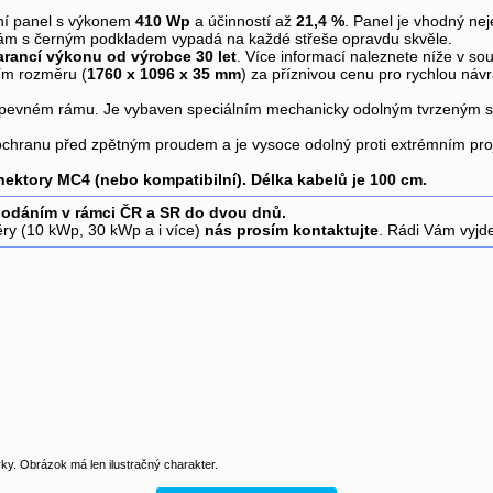
ní panel s výkonem
410 Wp
a účinností až
21,4 %
. Panel je vhodný ne
ný rám s černým podkladem vypadá na každé střeše opravdu skvěle.
arancí výkonu od výrobce 30 let
. Více informací naleznete níže v so
ím rozměru (
1760 x 1096 x 35 mm
) za příznivou cenu pro rychlou náv
m pevném rámu. Je vybaven speciálním mechanicky odolným tvrzeným s
chranu před zpětným proudem a je vysoce odolný proti extrémním proje
onektory MC4 (nebo kompatibilní). Délka kabelů je 100 cm.
dodáním v rámci ČR a SR do dvou dnů.
 (10 kWp, 30 kWp a i více)
nás prosím kontaktujte
. Rádi Vám vyjde
y. Obrázok má len ilustračný charakter.