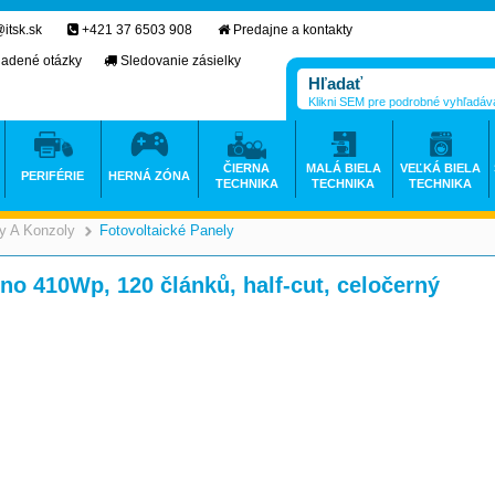
itsk.sk
+421 37 6503 908
Predajne a kontakty
ladené otázky
Sledovanie zásielky
Klikni SEM pre podrobné vyhľadáv
ČIERNA
MALÁ BIELA
VEĽKÁ BIELA
PERIFÉRIE
HERNÁ ZÓNA
TECHNIKA
TECHNIKA
TECHNIKA
ly A Konzoly
Fotovoltaické Panely
>
o 410Wp, 120 článků, half-cut, celočerný