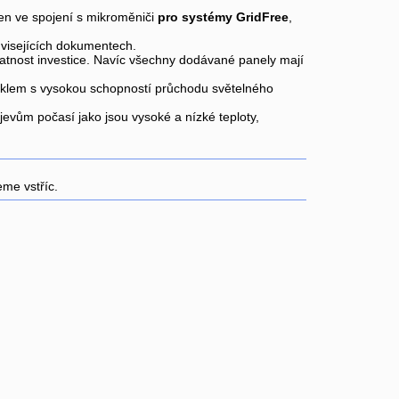
jen ve spojení s mikroměniči
pro systémy GridFree
,
uvisejících dokumentech.
ratnost investice. Navíc všechny dodávané panely mají
klem s vysokou schopností průchodu světelného
vům počasí jako jsou vysoké a nízké teploty,
me vstříc.