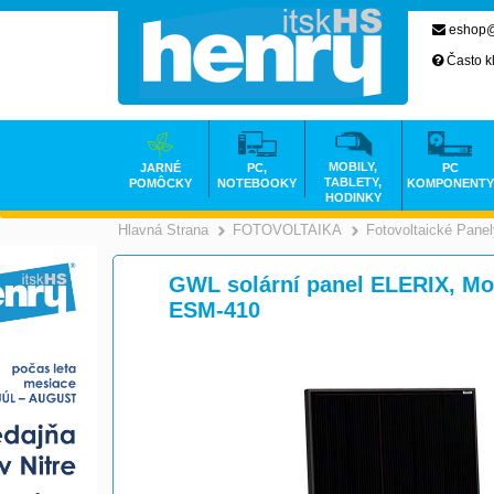
eshop@
Často k
MOBILY,
JARNÉ
PC,
PC
TABLETY,
POMÔCKY
NOTEBOOKY
KOMPONENTY
HODINKY
Hlavná Strana
FOTOVOLTAIKA
Fotovoltaické Pane
>
>
GWL solární panel ELERIX, Mon
ESM-410