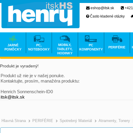
eshop@itsk.sk
+421
Často kladené otázky
MOBILY,
JARNÉ
PC,
PC
PERIFÉRIE
TABLETY,
POMÔCKY
NOTEBOOKY
KOMPONENTY
HODINKY
Produkt je vyradený!
Produkt už nie je v našej ponuke.
Kontaktujte, prosím, manažéra produktu:
Henrich Sonnenschein-ID0
itsk@itsk.sk
Hlavná Strana
PERIFÉRIE
Spotrebný Materiál
Atramenty, Tonery