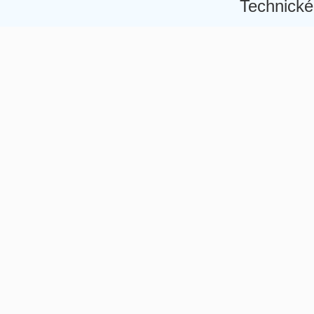
Technické
Â
Â
Â