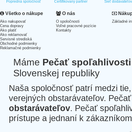
Popredná spoločnosť
Certifikovaný partner
Sieť dodávateľo
Všetko o nákupe
O nás
Nákup 
Ako nakupovať
O spoločnosti
Základné in
Cena dopravy
Voľné pracovné pozície
Ako platiť
Kontakty
Ako reklamovať
Servisné strediská
Obchodné podmienky
Reklamačné podmienky
Máme
Pečať spoľahlivosti
Slovenskej republiky
Naša spoločnosť patrí medzi tie
verejných obstarávateľov. Pečať 
obstarávateľov
. Pečať spoľahli
prístupe a jednaní k zákazníkom a