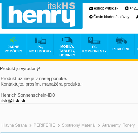
eshop@itsk.sk
+421
Často kladené otázky
MOBILY,
JARNÉ
PC,
PC
PERIFÉRIE
TABLETY,
POMÔCKY
NOTEBOOKY
KOMPONENTY
HODINKY
Produkt je vyradený!
Produkt už nie je v našej ponuke.
Kontaktujte, prosím, manažéra produktu:
Henrich Sonnenschein-ID0
itsk@itsk.sk
Hlavná Strana
PERIFÉRIE
Spotrebný Materiál
Atramenty, Tonery