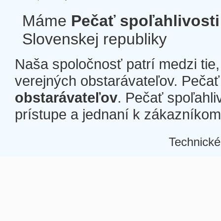
Máme
Pečať spoľahlivosti
Slovenskej republiky
Naša spoločnosť patrí medzi tie
verejných obstarávateľov. Pečať 
obstarávateľov
. Pečať spoľahli
prístupe a jednaní k zákazníkom a
Technické
Â
Â
Â