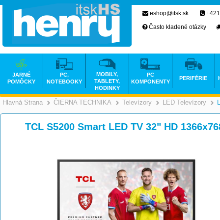
eshop@itsk.sk
+421
Často kladené otázky
MOBILY,
JARNÉ
PC,
PC
PERIFÉRIE
TABLETY,
POMÔCKY
NOTEBOOKY
KOMPONENTY
HODINKY
Hlavná Strana
ČIERNA TECHNIKA
Televízory
LED Televízory
>
>
>
TCL S5200 Smart LED TV 32" HD 1366x76