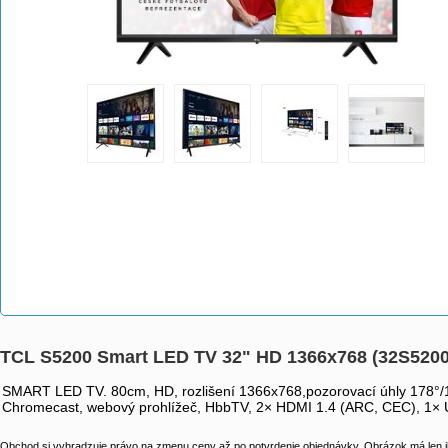
TCL S5200 Smart LED TV 32" HD 1366x768 (32S5200
SMART LED TV. 80cm, HD, rozlišení 1366x768,pozorovací úhly 178°/
Chromecast, webový prohlížeč, HbbTV, 2× HDMI 1.4 (ARC, CEC), 1× USB
Obchod si vyhradzuje právo na zmenu ceny až po potvrdenie objednávky. Obrázok má len il