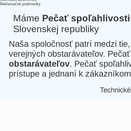
Reklamačné podmienky
Máme
Pečať spoľahlivosti
Slovenskej republiky
Naša spoločnosť patrí medzi tie
verejných obstarávateľov. Pečať 
obstarávateľov
. Pečať spoľahli
prístupe a jednaní k zákazníkom a
Technické
Â
Â
Â