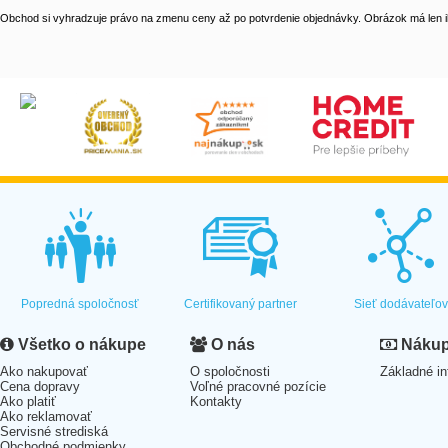
Obchod si vyhradzuje právo na zmenu ceny až po potvrdenie objednávky. Obrázok má len il
Popredná spoločnosť
Certifikovaný partner
Sieť dodávateľo
Všetko o nákupe
O nás
Nákup 
Ako nakupovať
O spoločnosti
Základné in
Cena dopravy
Voľné pracovné pozície
Ako platiť
Kontakty
Ako reklamovať
Servisné strediská
Obchodné podmienky