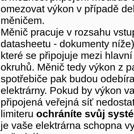
omezovat výkon v případě del
měničem.
Měnič pracuje v rozsahu vstup
datasheetu - dokumenty níže
které se připojuje mezi hlavní 
okruhů. Měnič tedy výkon z 
spotřebiče pak budou odebíra
elektrárny. Pokud by výkon va
připojená veřejná síť nedosta
limiteru
ochráníte svůj sys
je vaše elektrárna schopna vy