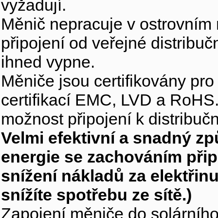
vyžadují.
Měnič nepracuje v ostrovním r
připojení od veřejné distribuč
ihned vypne.
Měniče jsou certifikovány pro 
certifikací EMC, LVD a RoHS
možnost připojení k distribučn
Velmi efektivní a snadný zp
energie se zachováním připoj
snížení nákladů za elektřinu
snížíte spotřebu ze sítě.)
Zapojení měniče do solárníh