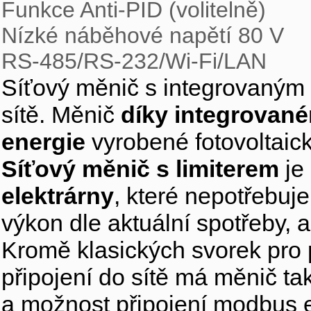
Funkce Anti-PID (volitelně)
Nízké náběhové napětí 80 V
RS-485/RS-232/Wi-Fi/LAN
Síťový měnič s integrovaným 
sítě. Měnič
díky integrovan
energie
vyrobené fotovoltaic
Síťový měnič s limiterem
je
elektrárny
, které nepotřebuj
výkon dle aktuální spotřeby, 
Kromě klasických svorek pro p
připojení do sítě má měnič ta
a možnost připojení modbus