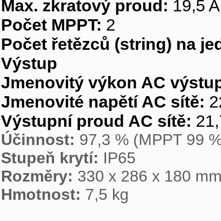
Max. zkratový proud:
19,5 A
Počet MPPT:
2
Počet řetězců (string) na j
Výstup
Jmenovitý výkon AC výstu
Jmenovité napětí AC sítě:
22
Výstupní proud AC sítě:
21,
Účinnost:
97,3 % (MPPT 99 %
Stupeň krytí:
IP65
Rozměry:
330 x 286 x 180 m
Hmotnost:
7,5 kg