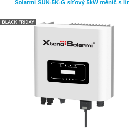
>
>
>
Solarmi SUN-5K-G síťový 5kW měnič s li
BLACK FRIDAY