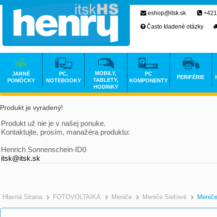
eshop@itsk.sk
+421
Často kladené otázky
MOBILY,
JARNÉ
PC,
PC
PERIFÉRIE
TABLETY,
POMÔCKY
NOTEBOOKY
KOMPONENTY
HODINKY
Produkt je vyradený!
Produkt už nie je v našej ponuke.
Kontaktujte, prosím, manažéra produktu:
Henrich Sonnenschein-ID0
itsk@itsk.sk
Hlavná Strana
FOTOVOLTAIKA
Meniče
Meniče Sieťové
Meniče