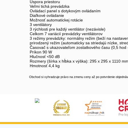
Úspora priestoru
Veľmi tichá prevádzka
Ovládací panel s dotykovým ovládaním
Diaľkové ovládanie
Možnosť automatickej rotácie
3 ventilátory
3 rýchlosti pre každý ventilátor (nezávisle)
Celkom 7 variácií prevádzky ventilátorov
3 režimy prevádzky: normálny režim (beží na nastaven
prirodzený režim (automaticky sa striedajú nízke, str
Časovač s ukazovateľom zostatkového času (0,5 hod -
Príkon 90 W
Hlučnosť <50 dB
Rozmery (šírka x hĺbka x výška): 295 x 295 x 1110 m
Hmotnosť 4,4 kg
Obchod si vyhradzuje právo na zmenu ceny až po potvrdenie objednávk