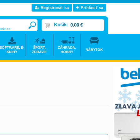
Registrovať sa
Prihlásiť sa
Košík:
0.00 €
anie >>
SOFTWARE, E-
ŠPORT,
ZÁHRADA,
NÁBYTOK
KNIHY
ZDRAVIE
HOBBY