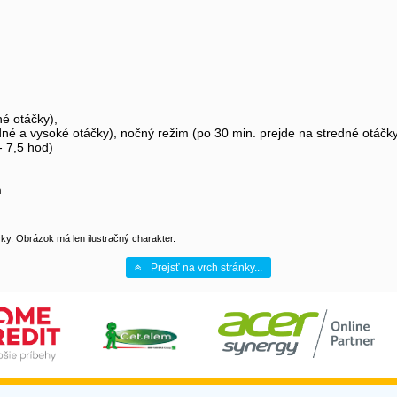
é otáčky),
edné a vysoké otáčky), nočný režim (po 30 min. prejde na stredné otáčky
 7,5 hod)
m
y. Obrázok má len ilustračný charakter.
Prejsť na vrch stránky...