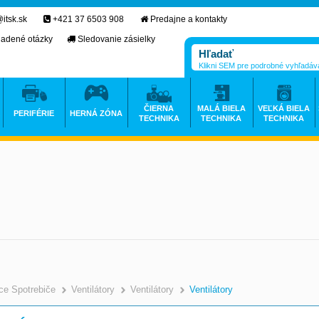
itsk.sk
+421 37 6503 908
Predajne a kontakty
ladené otázky
Sledovanie zásielky
Klikni SEM pre podrobné vyhľadáv
ČIERNA
MALÁ BIELA
VEĽKÁ BIELA
PERIFÉRIE
HERNÁ ZÓNA
TECHNIKA
TECHNIKA
TECHNIKA
e Spotrebiče
Ventilátory
Ventilátory
Ventilátory