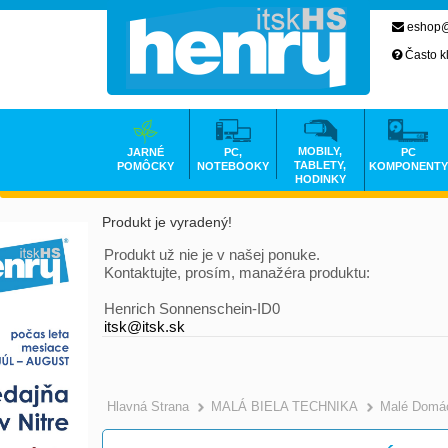
eshop@
Často k
MOBILY,
JARNÉ
PC,
PC
TABLETY,
POMÔCKY
NOTEBOOKY
KOMPONENTY
HODINKY
Produkt je vyradený!
Produkt už nie je v našej ponuke.
Kontaktujte, prosím, manažéra produktu:
Henrich Sonnenschein-ID0
itsk@itsk.sk
Hlavná Strana
MALÁ BIELA TECHNIKA
Malé Domác