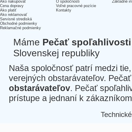
Ako nakupovať
O spoločnosti
Základné in
Cena dopravy
Voľné pracovné pozície
Ako platiť
Kontakty
Ako reklamovať
Servisné strediská
Obchodné podmienky
Reklamačné podmienky
Máme
Pečať spoľahlivosti
Slovenskej republiky
Naša spoločnosť patrí medzi tie
verejných obstarávateľov. Pečať 
obstarávateľov
. Pečať spoľahli
prístupe a jednaní k zákazníkom a
Technické
Â
Â
Â