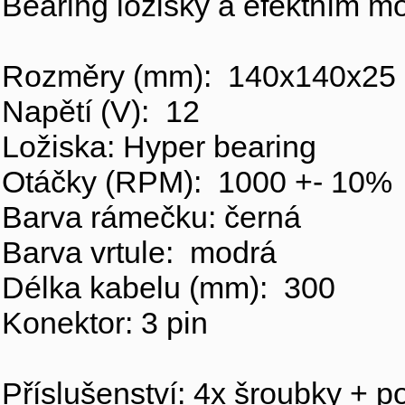
Bearing ložisky a efektním 
Rozměry (mm): 140x140x25
Napětí (V): 12
Ložiska: Hyper bearing
Otáčky (RPM): 1000 +- 10%
Barva rámečku: černá
Barva vrtule: modrá
Délka kabelu (mm): 300
Konektor: 3 pin
Příslušenství: 4x šroubky + p