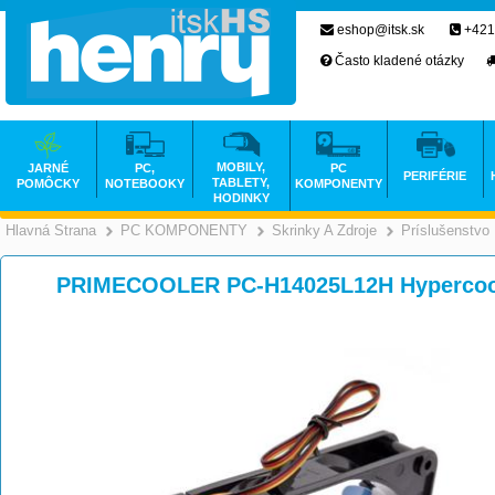
eshop@itsk.sk
+421
Často kladené otázky
MOBILY,
JARNÉ
PC,
PC
PERIFÉRIE
TABLETY,
POMÔCKY
NOTEBOOKY
KOMPONENTY
HODINKY
Hlavná Strana
PC KOMPONENTY
Skrinky A Zdroje
Príslušenstvo
>
>
PRIMECOOLER PC-H14025L12H Hypercoo