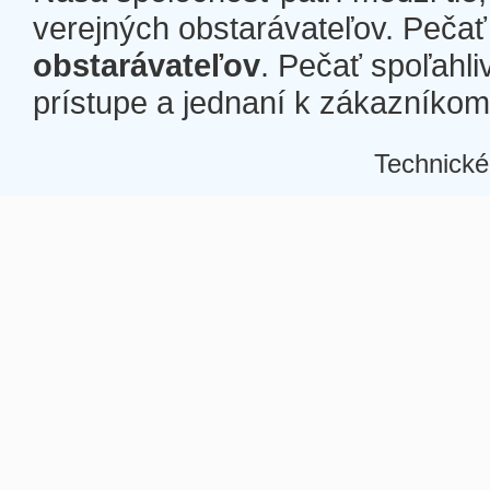
verejných obstarávateľov. Pečať 
obstarávateľov
. Pečať spoľahli
prístupe a jednaní k zákazníkom a
Technické
Â
Â
Â