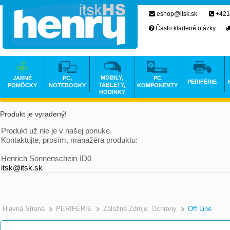
eshop@itsk.sk
+421
Často kladené otázky
MOBILY,
JARNÉ
PC,
PC
PERIFÉRIE
TABLETY,
POMÔCKY
NOTEBOOKY
KOMPONENTY
HODINKY
Produkt je vyradený!
Produkt už nie je v našej ponuke.
Kontaktujte, prosím, manažéra produktu:
Henrich Sonnenschein-ID0
itsk@itsk.sk
Hlavná Strana
PERIFÉRIE
Záložné Zdroje, Ochrany
Off Line