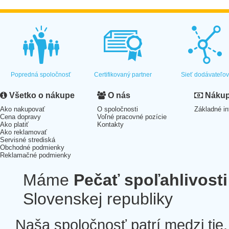
Popredná spoločnosť
Certifikovaný partner
Sieť dodávateľo
Všetko o nákupe
O nás
Nákup 
Ako nakupovať
O spoločnosti
Základné in
Cena dopravy
Voľné pracovné pozície
Ako platiť
Kontakty
Ako reklamovať
Servisné strediská
Obchodné podmienky
Reklamačné podmienky
Máme
Pečať spoľahlivosti
Slovenskej republiky
Naša spoločnosť patrí medzi tie