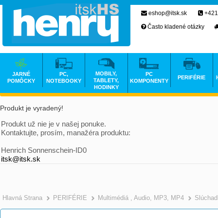
eshop@itsk.sk
+421
Často kladené otázky
MOBILY,
JARNÉ
PC,
PC
PERIFÉRIE
TABLETY,
POMÔCKY
NOTEBOOKY
KOMPONENTY
HODINKY
Produkt je vyradený!
Produkt už nie je v našej ponuke.
Kontaktujte, prosím, manažéra produktu:
Henrich Sonnenschein-ID0
itsk@itsk.sk
Hlavná Strana
PERIFÉRIE
Multimédiá , Audio, MP3, MP4
Slúchad