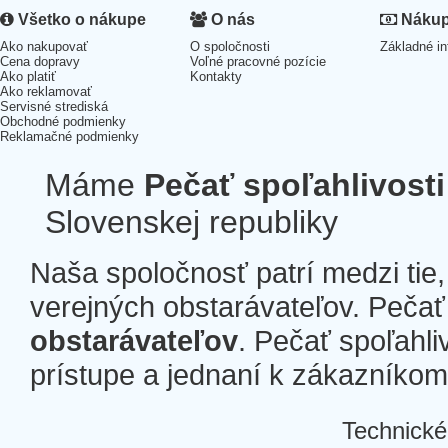
Všetko o nákupe
O nás
Nákup 
Ako nakupovať
O spoločnosti
Základné in
Cena dopravy
Voľné pracovné pozície
Ako platiť
Kontakty
Ako reklamovať
Servisné strediská
Obchodné podmienky
Reklamačné podmienky
Máme
Pečať spoľahlivosti
Slovenskej republiky
Naša spoločnosť patrí medzi tie
verejných obstarávateľov. Pečať 
obstarávateľov
. Pečať spoľahli
prístupe a jednaní k zákazníkom a
Technické