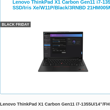
>
>
>
Lenovo ThinkPad X1 Carbon Gen11 i7-13
SSD/Iris Xe/W11P/Black/3RNBD 21HM00
BLACK FRIDAY
Lenovo ThinkPad X1 Carbon Gen11 i7-1355U/14"/F