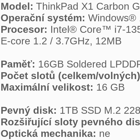
Model:
Operační systém:
Procesor:
 Intel® Core™ i7-135
E-core 1.2 / 3.7GHz, 12MB

Paměť:
Počet slotů (celkem/volných)
Maximální velikost:
 16 GB

Pevný disk:
Rozšiřující sloty pevného di
Optická mechanika: