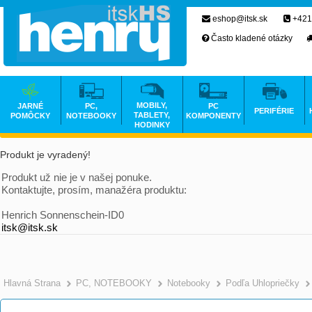
eshop@itsk.sk
+421
Často kladené otázky
MOBILY,
JARNÉ
PC,
PC
PERIFÉRIE
TABLETY,
POMÔCKY
NOTEBOOKY
KOMPONENTY
HODINKY
Produkt je vyradený!
Produkt už nie je v našej ponuke.
Kontaktujte, prosím, manažéra produktu:
Henrich Sonnenschein-ID0
itsk@itsk.sk
Hlavná Strana
PC, NOTEBOOKY
Notebooky
Podľa Uhlopriečky