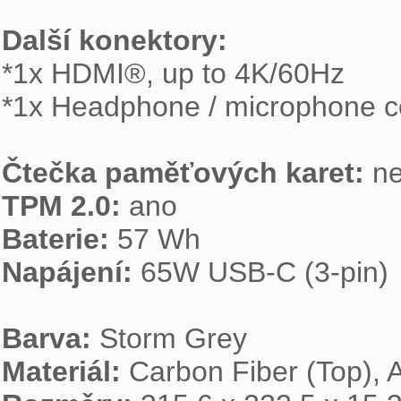
Další konektory:

*1x HDMI®, up to 4K/60Hz

*1x Headphone / microphone c
Čtečka paměťových karet:
TPM 2.0:
Baterie:
Napájení:
 65W USB-C (3-pin)

Barva:
Materiál: