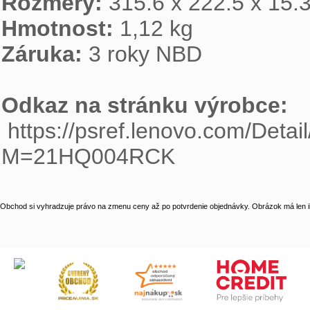
Rozměry:
Hmotnost:
Záruka:
 3 roky NBD

Odkaz na stránku výrobce:

 https://psref.lenovo.com/Detail/ThinkPad/ThinkPad_X1_Yoga_Gen_8?
M=21HQ004RCK
Obchod si vyhradzuje právo na zmenu ceny až po potvrdenie objednávky. Obrázok má len il