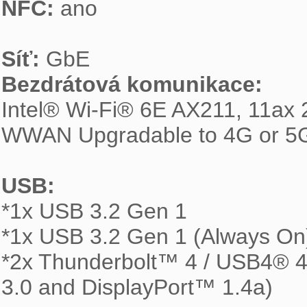
NFC:
 ano

Síť:
Bezdrátová komunikace:

Intel® Wi-Fi® 6E AX211, 11ax 
WWAN Upgradable to 4G or 5G
USB:

*1x USB 3.2 Gen 1

*1x USB 3.2 Gen 1 (Always On)
*2x Thunderbolt™ 4 / USB4® 40
3.0 and DisplayPort™ 1.4a)
