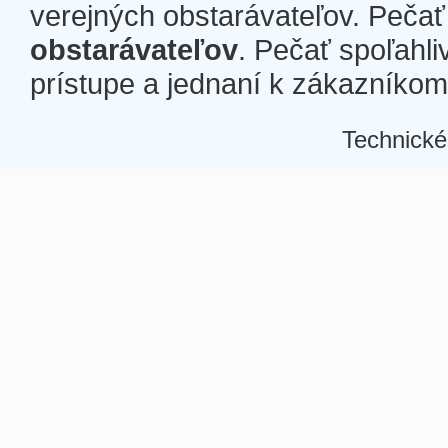
verejných obstarávateľov. Pečať 
obstarávateľov
. Pečať spoľahli
prístupe a jednaní k zákazníkom a
Technické
Â
Â
Â