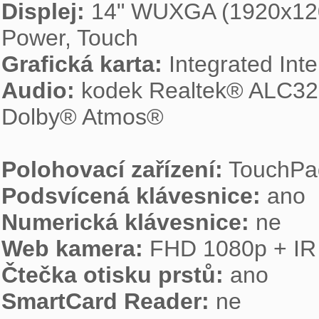
Displej:
 14" WUXGA (1920x1200
Grafická karta:
Audio:
 kodek Realtek® ALC328
Dolby® Atmos®

Polohovací zařízení:
Podsvícená klávesnice:
Numerická klávesnice:
Web kamera:
Čtečka otisku prstů:
SmartCard Reader: