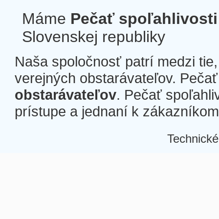
Máme
Pečať spoľahlivosti
Slovenskej republiky
Naša spoločnosť patrí medzi tie
verejných obstarávateľov. Pečať 
obstarávateľov
. Pečať spoľahli
prístupe a jednaní k zákazníkom a
Technické
Â
Â
Â