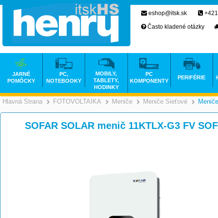
eshop@itsk.sk
+421
Často kladené otázky
MOBILY,
JARNÉ
PC,
PC
PERIFÉRIE
TABLETY,
POMÔCKY
NOTEBOOKY
KOMPONENTY
HODINKY
Hlavná Strana
FOTOVOLTAIKA
Meniče
Meniče Sieťové
Meniče
>
>
>
SOFAR SOLAR menič 11KTLX-G3 FV SOF