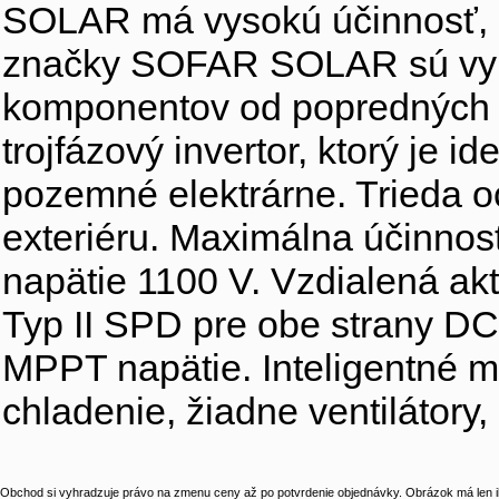
SOLAR má vysokú účinnosť, int
značky SOFAR SOLAR sú vyrob
komponentov od popredných
trojfázový invertor, ktorý je i
pozemné elektrárne. Trieda o
exteriéru. Maximálna účinno
napätie 1100 V. Vzdialená akt
Typ II SPD pre obe strany DC 
MPPT napätie. Inteligentné m
chladenie, žiadne ventilátory,
Obchod si vyhradzuje právo na zmenu ceny až po potvrdenie objednávky. Obrázok má len il