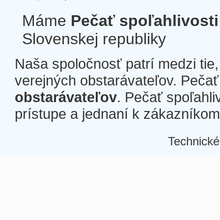
Máme
Pečať spoľahlivosti
Slovenskej republiky
Naša spoločnosť patrí medzi tie
verejných obstarávateľov. Pečať 
obstarávateľov
. Pečať spoľahli
prístupe a jednaní k zákazníkom a
Technické
Â
Â
Â