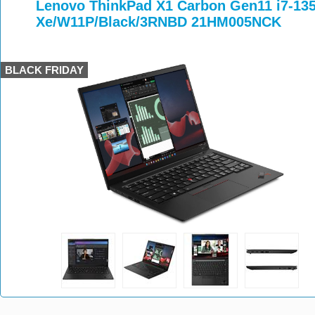
>
>
>
Lenovo ThinkPad X1 Carbon Gen11 i7-13
Xe/W11P/Black/3RNBD 21HM005NCK
BLACK FRIDAY