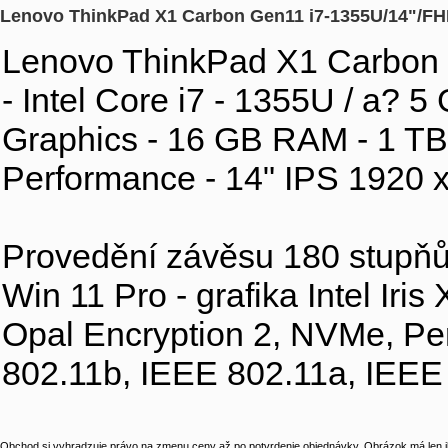
Lenovo ThinkPad X1 Carbon Gen11 i7-1355U/14"/
Lenovo ThinkPad X1 Carbon 
- Intel Core i7 - 1355U / a? 5 
Graphics - 16 GB RAM - 1 T
Performance - 14" IPS 1920 
Provedění závěsu 180 stupňů -
Win 11 Pro - grafika Intel I
Opal Encryption 2, NVMe, Pe
802.11b, IEEE 802.11a, IEEE
Obchod si vyhradzuje právo na zmenu ceny až po potvrdenie objednávky. Obrázok má len il