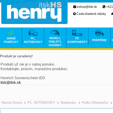
eshop@itsk.sk
+421
Často kladené otázky
MOBILY,
JARNÉ
PC,
PC
PERIFÉRIE
TABLETY,
POMÔCKY
NOTEBOOKY
KOMPONENTY
HODINKY
Produkt je vyradený!
Produkt už nie je v našej ponuke.
Kontaktujte, prosím, manažéra produktu:
Henrich Sonnenschein-ID0
itsk@itsk.sk
Hlavná Strana
PC, NOTEBOOKY
Notebooky
Podľa Uhlopriečky