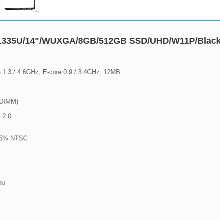
/i5-1335U/14"/WUXGA/8GB/512GB SSD/UHD/W11P/Bla
e 1.3 / 4.6GHz, E-core 0.9 / 3.4GHz, 12MB

DIMM)
