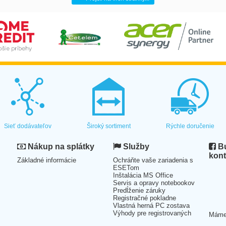
Sieť dodávateľov
Široký sortiment
Rýchle doručenie
Nákup na splátky
Služby
Bu
kont
Základné informácie
Ochráňte vaše zariadenia s
ESETom
Inštalácia MS Office
Servis a opravy notebookov
Predĺženie záruky
Registračné pokladne
Vlastná herná PC zostava
Výhody pre registrovaných
Mám