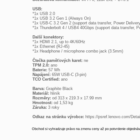
USB:

*1x USB 2.0

*1x USB 3.2 Gen 1 (Always On)

*1x USB-C 3.2 Gen 2 (support data transfer, Power Delivery
*1x Thunderbolt 4 / USB4 40Gbps (support data transfer, Po
Další konektory:

*1x HDMI 2.1, up to 4K/60Hz

*1x Ethernet (RJ-45)

*1x Headphone / microphone combo jack (3.5mm)

Čtečka paměťových karet:
TPM 2.0:
Baterie:
Napájení:
TCO Certified:
 ano

Barva:
Materiál:
Rozměry:
Hmotnost:
Záruka:
 3 roky

Odkaz na stránku výrobce:
 https://psref.lenovo.com/D
Obchod si vyhradzuje právo na zmenu ceny až po potvrdenie objednávk