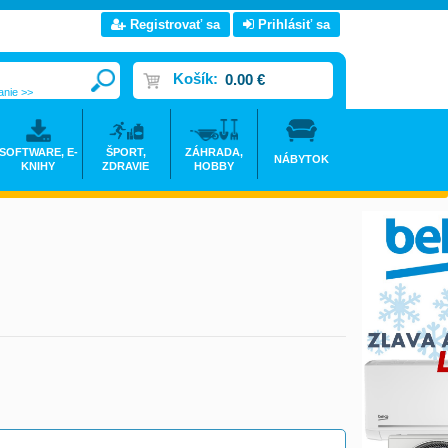
Registrovať sa
Prihlásiť sa
Košík:
0.00 €
anie >>
SOFTWARE, E-
ŠPORT,
ZÁHRADA,
NÁBYTOK
KNIHY
ZDRAVIE
HOBBY