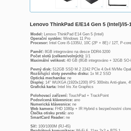
Lenovo ThinkPad E/E14 Gen 5 (Intel)
Model:
Operační systém:
Procesor:
 Intel Core i5-1335U, 10C (2P + 8E) / 12T, P-cor
Paměť:
Počet slotů (celkem/volných):
Maximální velikost:
 40 GB (8GB integrováno + 32GB SO-
Pevný disk:
Rozšiřující sloty pevného disku:
Optická mechanika:
Displej:
Grafická karta:
 Intel Iris Xe Graphics

Polohovací zařízení:
Podsvícená klávesnice:
Numerická klávesnice:
Web kamera:
Čtečka otisku prstů:
SmartCard Reader:
 ne

Síť:
Bezdrátová komunikace:
 Wi-Fi 6, 11ax 2x2 + BT5.1
