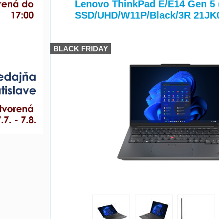
>
Lenovo ThinkPad E/E14 Gen 5 
SSD/UHD/W11P/Black/3R 21J
BLACK FRIDAY