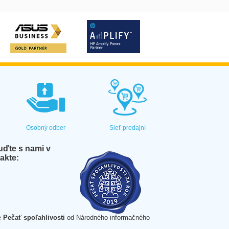
Osobný odber
Sieť predajní
ďte s nami v
akte:
e
Pečať spoľahlivosti
od Národného informačného