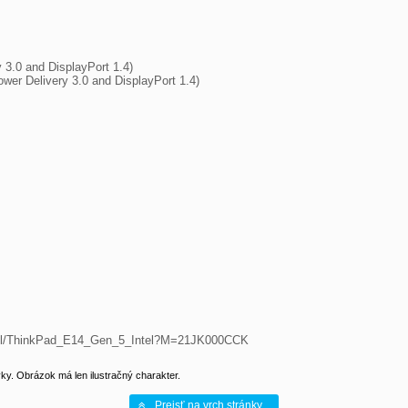
 3.0 and DisplayPort 1.4)

wer Delivery 3.0 and DisplayPort 1.4)

etail/ThinkPad_E14_Gen_5_Intel?M=21JK000CCK
y. Obrázok má len ilustračný charakter.
Prejsť na vrch stránky...