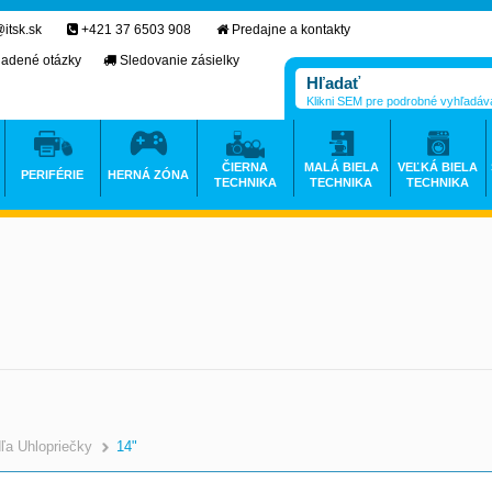
itsk.sk
+421 37 6503 908
Predajne a kontakty
ladené otázky
Sledovanie zásielky
Klikni SEM pre podrobné vyhľadáv
ČIERNA
MALÁ BIELA
VEĽKÁ BIELA
PERIFÉRIE
HERNÁ ZÓNA
TECHNIKA
TECHNIKA
TECHNIKA
ľa Uhlopriečky
14"