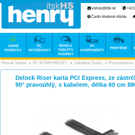
eshop@itsk.sk
+421
Často kladené otázky
MOBILY,
JARNÉ
PC,
PC
PERIFÉRIE
TABLETY,
POMÔCKY
NOTEBOOKY
KOMPONENTY
HODINKY
Hlavná Strana
PC KOMPONENTY
Základné Dosky
Príslušenstvo
>
>
Delock Riser karta PCI Express, ze zástrč
90° pravoúhlý, s kabelem, délka 60 cm 8