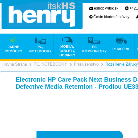
eshop@itsk.sk
+421
Často kladené otázky
MOBILY,
JARNÉ
PC,
PC
PERIFÉRIE
TABLETY,
POMÔCKY
NOTEBOOKY
KOMPONENTY
HODINKY
Hlavná Strana
PC, NOTEBOOKY
Príslušenstvo
Rozšírenie Záruky
>
>
Electronic HP Care Pack Next Business 
Defective Media Retention - Prodlou UE3