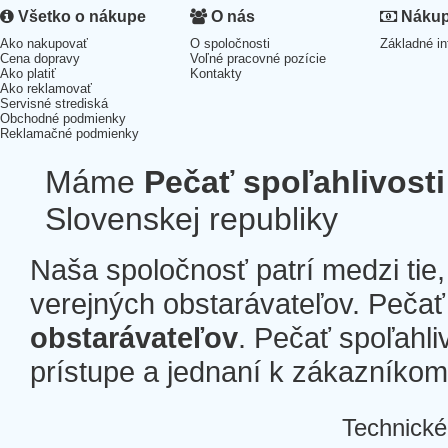
Všetko o nákupe
O nás
Nákup 
Ako nakupovať
O spoločnosti
Základné in
Cena dopravy
Voľné pracovné pozície
Ako platiť
Kontakty
Ako reklamovať
Servisné strediská
Obchodné podmienky
Reklamačné podmienky
Máme
Pečať spoľahlivosti
Slovenskej republiky
Naša spoločnosť patrí medzi tie
verejných obstarávateľov. Pečať 
obstarávateľov
. Pečať spoľahli
prístupe a jednaní k zákazníkom a
Technické
Â