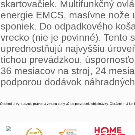
skartovačiek. Multifunkčný ovlá
energie EMCS, masívne nože u
sponiek. Do odpadkového koša 
vrecko (nie je povinné). Tento s
uprednostňujú najvyššiu úrove
tichou prevádzkou, úspornosťo
36 mesiacov na stroj, 24 mesia
podporou dodávok náhradných d
Obchod si vyhradzuje právo na zmenu ceny až po potvrdenie objednávky. Obrázok má len il