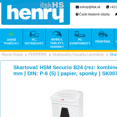
eshop@itsk.sk
+421
Často kladené otázky
MOBILY,
JARNÉ
PC,
PC
PERIFÉRIE
TABLETY,
POMÔCKY
NOTEBOOKY
KOMPONENTY
HODINKY
Hlavná Strana
PERIFÉRIE
Skartovačky,Viazačky,Laminátory
Skar
>
>
Skartovač HSM Securio B24 (rez: kombin
mm | DIN: P-6 (5) | papier, sponky ) SK00