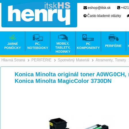
eshop@itsk.sk
+421
Často kladené otázky
MOBILY,
JARNÉ
PC,
PC
PERIFÉRIE
TABLETY,
POMÔCKY
NOTEBOOKY
KOMPONENTY
HODINKY
Hlavná Strana
PERIFÉRIE
Spotrebný Materiál
Atramenty, Tonery
>
>
>
Konica Minolta originál toner A0WG0CH, 
Konica Minolta MagicColor 3730DN