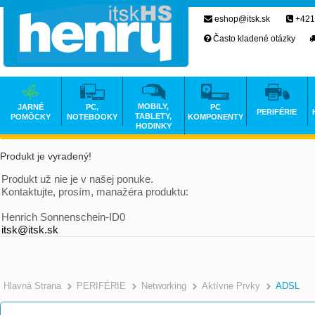
eshop@itsk.sk
+421
Často kladené otázky
MOBILY,
JARNÉ
PC,
PC
PERIFÉRIE
TABLETY,
POMÔCKY
NOTEBOOKY
KOMPONENTY
HODINKY
Produkt je vyradený!
Produkt už nie je v našej ponuke.
Kontaktujte, prosím, manažéra produktu:
Henrich Sonnenschein-ID0
itsk@itsk.sk
Hlavná Strana
PERIFÉRIE
Networking
Aktívne Prvky
ADSL